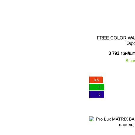
FREE COLOR WAS
Эф
3 793 грн/шт
В на
−4%
5
5