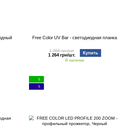
иодный
Free Color UV Bar - светодиодная планка
1 355 грн/шт.
Купить
1 264 грн/шт.
В наличии
5
5