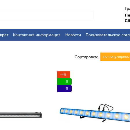
Гр
П
Сб
врат
Контактная информация
Новости
Пользовательское сог
по популярнос
Сортировка:
−4%
5
5