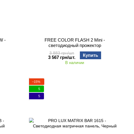
W -
FREE COLOR FLASH 2 Mini -
светодиодный прожектор
3 883 грн/шт.
Купить
3 567 грн/шт.
В наличии
−15%
5
5