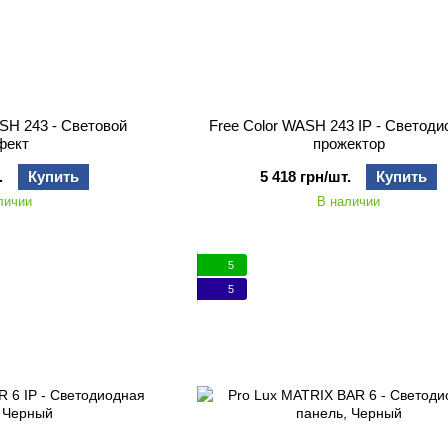
H 243 - Световой
Free Color WASH 243 IP - Светод
фект
прожектор
.
Купить
5 418 грн/шт.
Купить
личии
В наличии
5
5