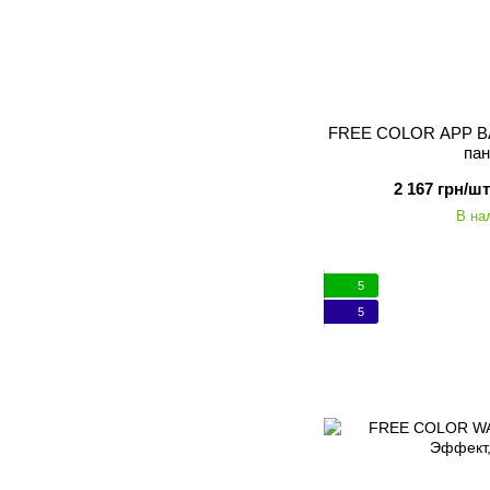
FREE COLOR APP BA
па
2 167 грн/шт
В на
5
5