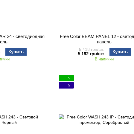
R 24 - светодиодная
Free Color BEAM PANEL 12 - свето
нель
панель
5 418 грн/шт.
.
Купить
Купить
5 192 грн/шт.
личии
В наличии
5
5