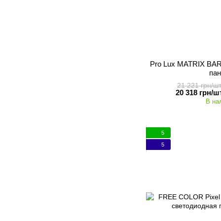
Pro Lux MATRIX BAR
па
21 221 грн/шт
20 318 грн/шт
В на
5
5