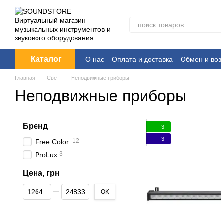
Перейти к основному контенту
Каталог
О нас
Оплата и доставка
Обмен и воз
Главная
Свет
Неподвижные приборы
Неподвижные приборы
Бренд
3
3
12
Free Color
3
ProLux
Цена, грн
От Цена, грн
До Цена, грн
OK