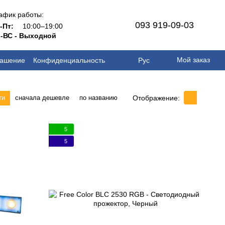
афик работы:
093 919-09-03
н-Пт:
10:00–19:00
-ВС - Выходной
Мой заказ
лашение
Конфиденциальность
Рус
Отображение:
ти
сначала дешевле
по названию
5
5