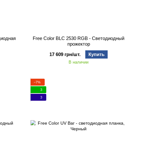
диодная
Free Color BLC 2530 RGB - Светодиодный
прожектор
17 609 грн/шт.
Купить
В наличии
−7%
3
3