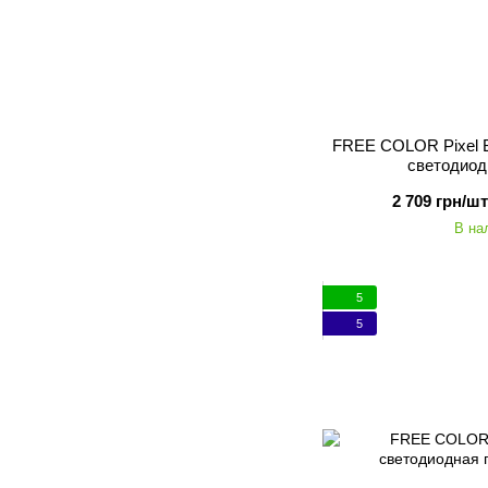
FREE COLOR Pixel B
светодиод
2 709 грн/шт
В на
5
5