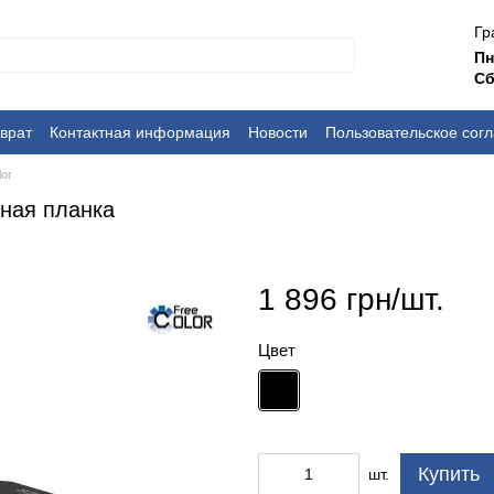
Гр
П
Сб
врат
Контактная информация
Новости
Пользовательское сог
or
ная планка
1 896 грн/шт.
Цвет
Купить
шт.