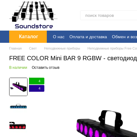
Перейти к основному контенту
Каталог
О нас
Оплата и доставка
Обмен и воз
Главная
Свет
Неподвижные приборы
Неподвижные приборы Free Col
FREE COLOR Mini BAR 9 RGBW - светодиод
В наличии
Оставить отзыв
4
4