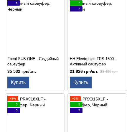
5
7
7
Focal SUB ONE - Студийный
HH Electronics TRS-1500 -
сабвуфер
Активный сабвуфер
35 532 грн/шт.
21 826 грн/шт.
23 496 грн
Купить
Купить
−3%
−5%
5
5
5
5