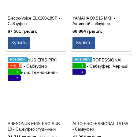
Electro-Voice ELX200-18SP -
YAMAHA DXS15 MKII -
Сабвуфер
Активный сабвуфер
67 501 грн/шт.
60 864 грн/шт.
Купить
Купить
НОВИНКА
НОВИНКА
−4%
4
5
4
5
PRESONUS ERIS PRO SUB
ALTO PROFESSIONAL TS15S
10 - Сабвуфер студийный
- Сабвуфер
21 711 грн/шт.
41 294 грн/шт.