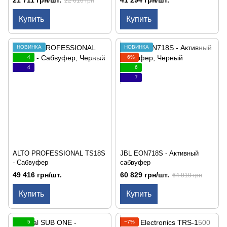
22 616 грн
Купить
Купить
НОВИНКА
НОВИНКА
4
−6%
4
6
7
ALTO PROFESSIONAL TS18S
JBL EON718S - Активный
- Сабвуфер
сабвуфер
49 416 грн/шт.
60 829 грн/шт.
64 919 грн
Купить
Купить
5
−7%