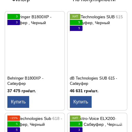
3
ХИТ
3
5
5
Behringer B1800XP -
dB Technologies SUB 615 -
Сабвуфер
Сабвуфер
37 475 грн/шт.
46 631 грн/шт.
Купить
Купить
−15%
ХИТ
5
3
5
3