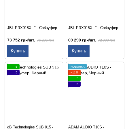
JBL PRX918XLF - Сабвуфер
JBL PRX915XLF - Сабвуфер
73 752 грн/шт.
69 290 грн/шт.
76 296 грн
72 999 грн
Купить
Купить
5
НОВИНКА
5
−11%
5
5
dB Technologies SUB 915 -
ADAM AUDIO T10S -