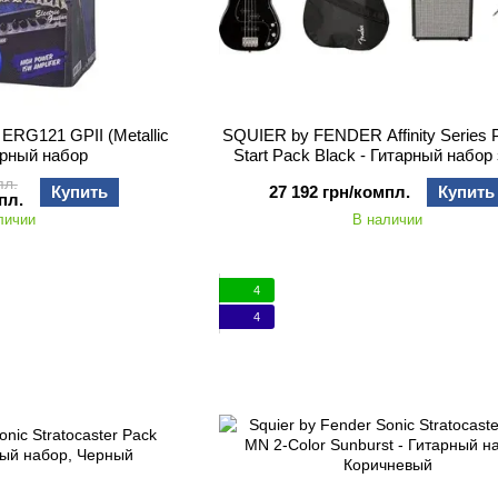
G121 GPII (Metallic
SQUIER by FENDER Affinity Series 
тарный набор
Start Pack Black - Гитарный набор 
гитарой
пл.
Купить
27 192 грн/компл.
Купить
пл.
личии
В наличии
4
4