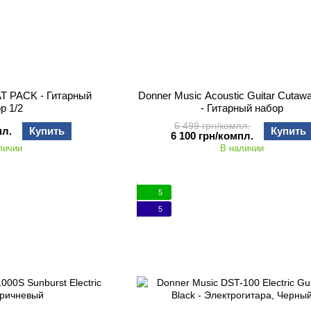
T PACK - Гитарный
Donner Music Acoustic Guitar Cutaw
р 1/2
- Гитарный набор
6 499 грн/компл.
пл.
Купить
Купить
6 100 грн/компл.
личии
В наличии
5
5