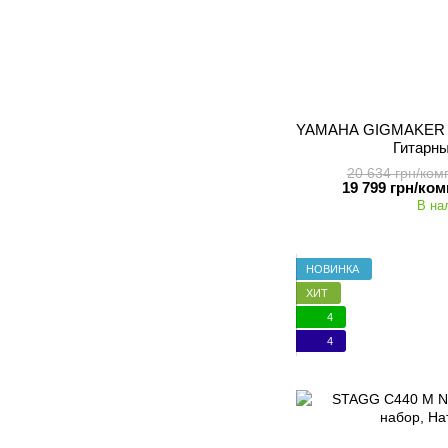
YAMAHA GIGMAKER E
Гитарн
20 634 грн/ком
19 799 грн/ком
В на
НОВИНКА
ХИТ
4
4