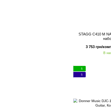
STAGG C410 M NA
набо
3 753 грн/ком
В на
5
5