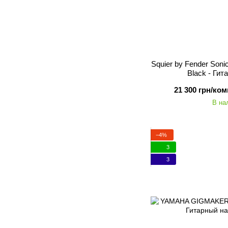
Squier by Fender Soni
Black - Ги
21 300 грн/ком
В на
−4%
3
3