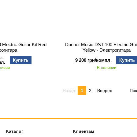
Electric Guitar Kit Red
Donner Music DST-100 Electric Guit
рогитара
Yellow - Электрогитара
л.
Купить
9 200 грн/компл.
Купить
пл.
личии
В наличии
Назад
1
2
Вперед
Пок
Каталог
Клиентам