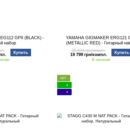
G112 GPII (BLACK) -
YAMAHA GIGMAKER ERG121 G
ый набор
(METALLIC RED) - Гитарный на
пл.
20 634 грн/компл.
Купить
Купить
пл.
19 799 грн/компл.
личии
В наличии
ХИТ
4
4