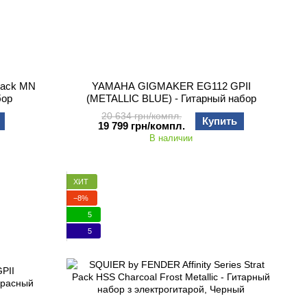
 Pack MN
YAMAHA GIGMAKER EG112 GPII
бор
(METALLIC BLUE) - Гитарный набор
20 634 грн/компл.
Купить
19 799 грн/компл.
В наличии
ХИТ
−8%
5
5