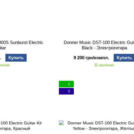
00S Sunburst Electric
Donner Music DST-100 Electric Guit
itar
Black - Электрогитара
.
Купить
9 200 грн/компл.
Купить
личии
В наличии
5
5