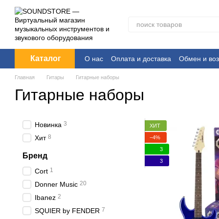
Перейти к основному контенту
Каталог
О нас
Оплата и доставка
Обмен и воз
Главная
Гитары
Гитарные наборы
Гитарные наборы
3
Новинка
ХИТ
8
Хит
−4%
3
Бренд
3
1
Cort
20
Donner Music
2
Ibanez
7
SQUIER by FENDER