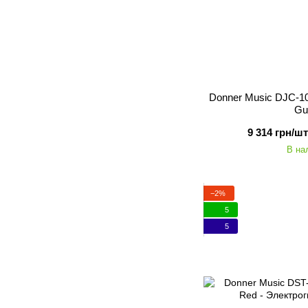
Donner Music DJC-10
Gu
9 314 грн/шт
В на
−2%
5
5