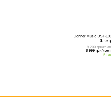
Donner Music DST-100 
- Элект
9 200 грн/комп
8 999 грн/ком
В на