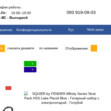
афик работы:
093 919-09-03
н-Пт:
10:00–19:00
-ВС - Выходной
Мой заказ
лашение
Конфиденциальность
Рус
Отображение:
ти
сначала дешевле
по названию
4
4