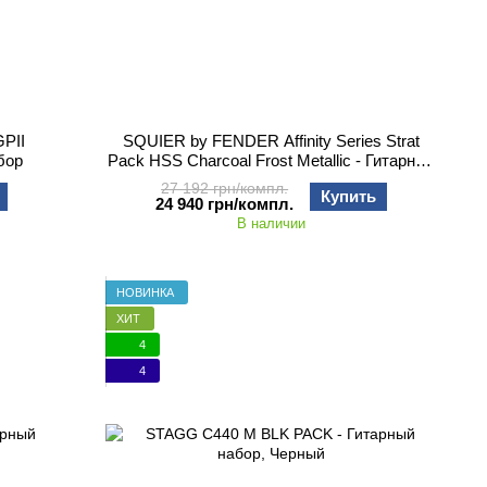
PII
SQUIER by FENDER Affinity Series Strat
бор
Pack HSS Charcoal Frost Metallic - Гитарный
набор з электрогитарой
27 192 грн/компл.
Купить
24 940 грн/компл.
В наличии
НОВИНКА
ХИТ
4
4