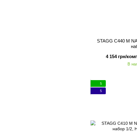
STAGG C440 M NA
на
4 154 грн/ком
В на
5
5