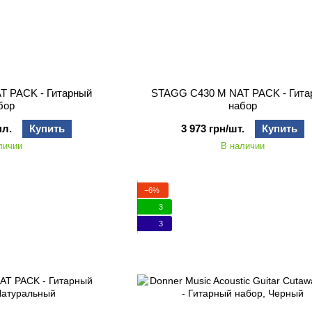
T PACK - Гитарный
STAGG C430 M NAT PACK - Гита
бор
набор
пл.
Купить
3 973 грн/шт.
Купить
личии
В наличии
−6%
3
3