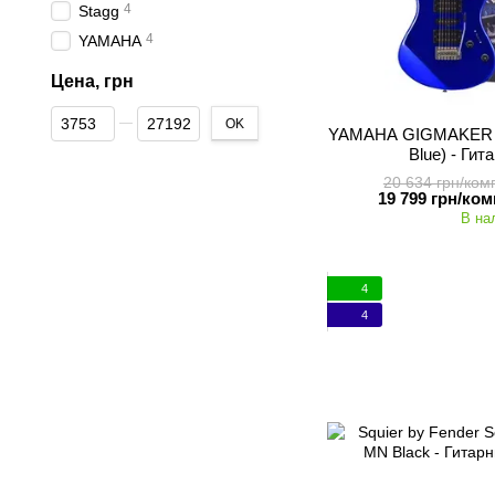
4
Stagg
4
YAMAHA
Цена, грн
От Цена, грн
До Цена, грн
OK
YAMAHA GIGMAKER ER
Blue) - Ги
20 634 грн/ком
19 799 грн/ком
В на
4
4