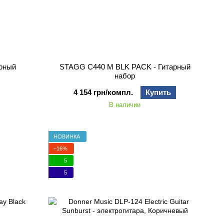
рный
STAGG C440 M BLK PACK - Гитарный
набор
4 154 грн/компл.
Купить
В наличии
НОВИНКА
−16%
5
5