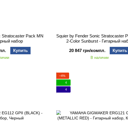
c Stratocaster Pack MN
Squier by Fender Sonic Stratocaster
тарный набор
2-Color Sunburst - Гитарный на
пл.
Купить
20 847 грн/компл.
Купить
личии
В наличии
−4%
4
4