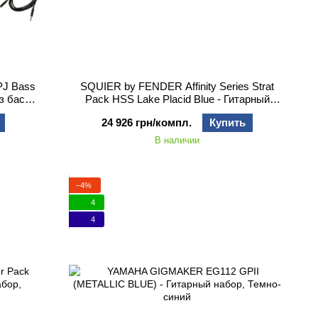
PJ Bass
SQUIER by FENDER Affinity Series Strat
з бас-
Pack HSS Lake Placid Blue - Гитарный
набор с электрогитарой
24 926 грн/компл.
Купить
В наличии
−4%
4
4