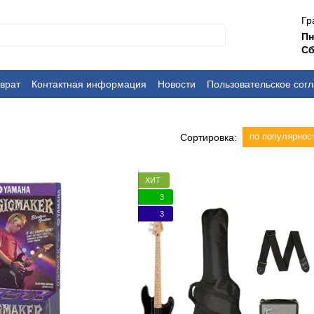
Гр
П
Сб
врат
Контактная информация
Новости
Пользовательское сог
по популярнос
Сортировка:
ХИТ
3
3