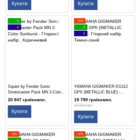
Купити
Купити
4
−4%
4
4
4
Squier by Fender Sonic
YAMAHA GIGMAKER EG112
Stratocaster Pack MN 2-Color
GPII (METALLIC BLUE) -
Sunburst - Гітарний набір
Гітарний набір
20 847 грн/компл.
19 799 грн/компл.
20 634 грн
Купити
Купити
−4%
−4%