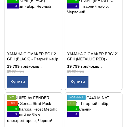
3
4
3
4
YAMAHA GIGMAKER EG112
YAMAHA GIGMAKER ERG121
GPII (BLACK) - Гітарний набір
GPII (METALLIC RED) -
Гітарний набір
19 799 грн/компл.
19 799 грн/компл.
20 634 грн
20 634 грн
Купити
Купити
ХІТ
НОВИНКА
−8%
ХІТ
5
4
5
4