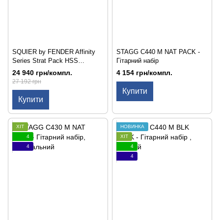
SQUIER by FENDER Affinity
STAGG C440 M NAT PACK -
Series Strat Pack HSS
Гітарний набір
Charcoal Frost Metallic -
24 940 грн/компл.
4 154 грн/компл.
Гітарний набір з
27 192 грн
електрогітарою
Купити
Купити
ХІТ
НОВИНКА
4
ХІТ
4
4
4