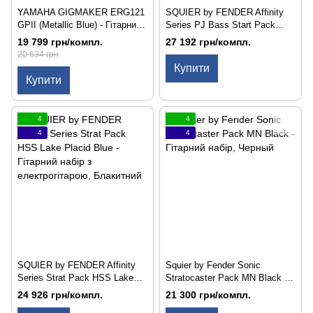
YAMAHA GIGMAKER ERG121
SQUIER by FENDER Affinity
GPII (Metallic Blue) - Гітарний
Series PJ Bass Start Pack
набір
Black - Гітарний набір з бас-
19 799 грн/компл.
27 192 грн/компл.
гітарою
20 634 грн
Купити
Купити
4
4
4
4
SQUIER by FENDER Affinity
Squier by Fender Sonic
Series Strat Pack HSS Lake
Stratocaster Pack MN Black -
Placid Blue - Гітарний набір з
Гітарний набір
24 926 грн/компл.
21 300 грн/компл.
електрогітарою