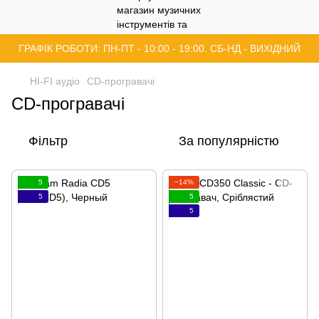
ГРАФІК РОБОТИ: ПН-ПТ - 10:00 - 19:00. СБ-НД - ВИХІДНИЙ
HI-FI аудіо
CD-програвачі
CD-програвачі
Фільтр
За популярністю
5
−14%
5
5
5