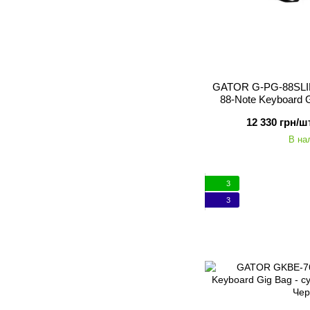
GATOR G-PG-88SLIM
88-Note Keyboard 
цифровог
12 330 грн/шт
В на
3
3