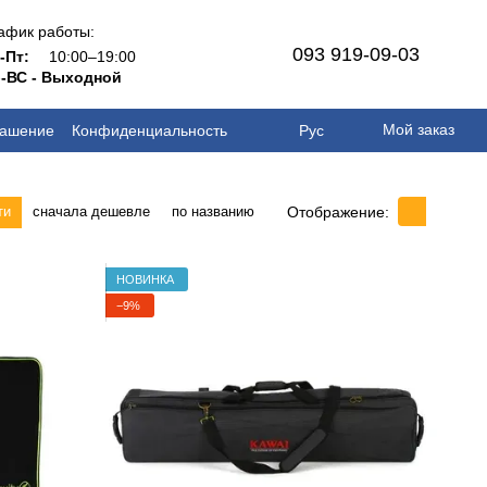
афик работы:
093 919-09-03
н-Пт:
10:00–19:00
-ВС - Выходной
Мой заказ
лашение
Конфиденциальность
Рус
Отображение:
ти
сначала дешевле
по названию
НОВИНКА
−9%