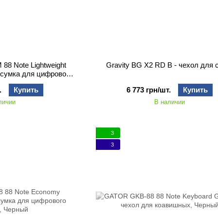
88 Note Lightweight
Gravity BG X2 RD B - чехол для 
- сумка для цифрового
нино
.
Купить
6 773 грн/шт.
Купить
личии
В наличии
3
3