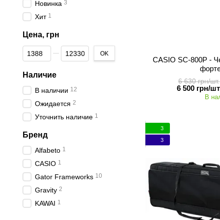
3
Новинка
1
Хит
Цена, грн
От Цена, грн
До Цена, грн
OK
CASIO SC-800P - Ч
форт
Наличие
6 630 грн/шт.
6 500 грн/шт
12
В наличии
В на
2
Ожидается
1
Уточнить наличие
3
Бренд
3
1
Alfabeto
1
CASIO
10
Gator Frameworks
2
Gravity
1
KAWAI