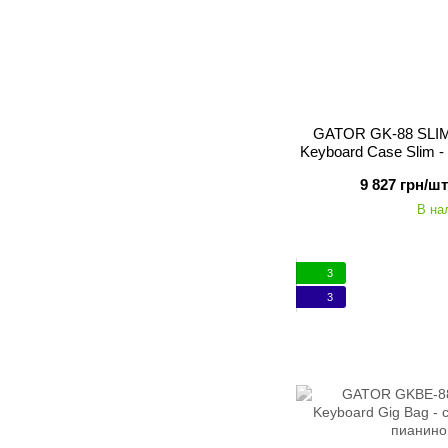
GATOR GK-88 SLIM 
Keyboard Case Slim 
пиа
9 827 грн/шт
В на
3
3