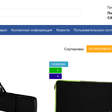
Гр
П
Сб
врат
Контактная информация
Новости
Пользовательское сог
по популярнос
Сортировка:
НОВИНКА
4
4