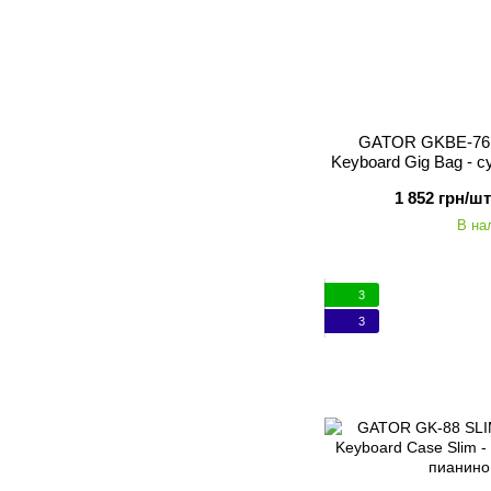
GATOR GKBE-76 
Keyboard Gig Bag - 
1 852 грн/шт
В на
3
3