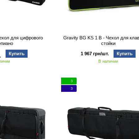
ехол для цифрового
Gravity BG KS 1 B - Чехол для кл
епиано
стойки
Купить
1 967 грн/шт.
Купить
.
личии
В наличии
3
3