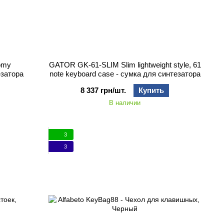
omy
GATOR GK-61-SLIM Slim lightweight style, 61
езатора
note keyboard case - сумка для синтезатора
8 337 грн/шт.
Купить
В наличии
3
3