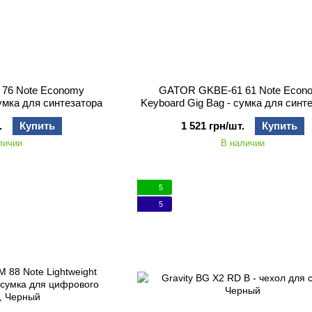
76 Note Economy
GATOR GKBE-61 61 Note Econ
сумка для синтезатора
Keyboard Gig Bag - сумка для синт
.
Купить
1 521 грн/шт.
Купить
личии
В наличии
5
5