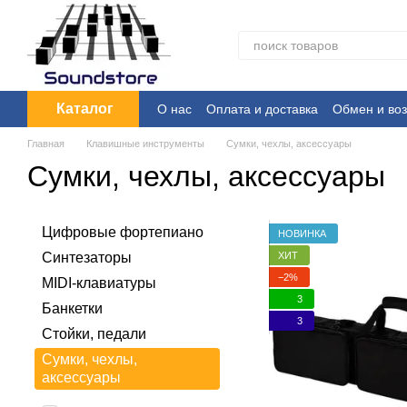
Перейти к основному контенту
Каталог
О нас
Оплата и доставка
Обмен и воз
Главная
Клавишные инструменты
Сумки, чехлы, аксессуары
Сумки, чехлы, аксессуары
Цифровые фортепиано
НОВИНКА
ХИТ
Синтезаторы
−2%
MIDI-клавиатуры
3
Банкетки
3
Стойки, педали
Сумки, чехлы,
аксессуары