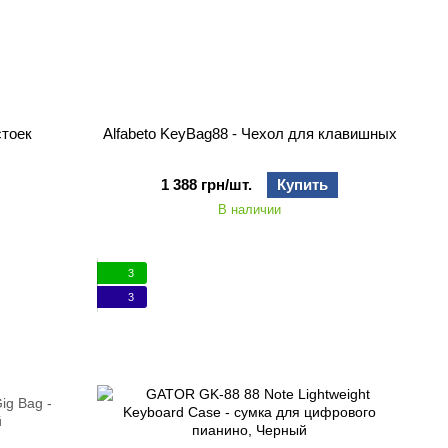
стоек
Alfabeto KeyBag88 - Чехол для клавишных
1 388 грн/шт.
Купить
В наличии
3
3