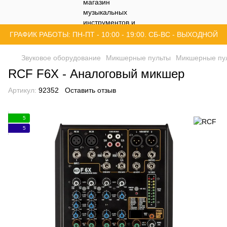
ГРАФИК РАБОТЫ: ПН-ПТ - 10:00 - 19:00. СБ-ВС - ВЫХОДНОЙ
Звуковое оборудование
Микшерные пульты
Микшерные пу
RCF F6X - Аналоговый микшер
Артикул:
92352
Оставить отзыв
5
5