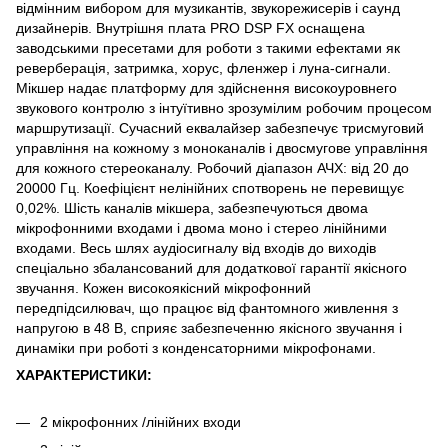
відмінним вибором для музикантів, звукорежисерів і саунд
дизайнерів. Внутрішня плата PRO DSP FX оснащена
заводськими пресетами для роботи з такими ефектами як
реверберація, затримка, хорус, фленжер і луна-сигнали.
Мікшер надає платформу для здійснення високоуровнего
звукового контролю з інтуїтивно зрозумілим робочим процесом
маршрутизації. Сучасний еквалайзер забезпечує трисмуговий
управління на кожному з моноканалів і двосмугове управління
для кожного стереоканалу. Робочий діапазон АЧХ: від 20 до
20000 Гц. Коефіцієнт нелінійних спотворень не перевищує
0,02%. Шість каналів мікшера, забезпечуються двома
мікрофонними входами і двома моно і стерео лінійними
входами. Весь шлях аудіосигналу від входів до виходів
спеціально збалансований для додаткової гарантії якісного
звучання. Кожен високоякісний мікрофонний
передпідсилювач, що працює від фантомного живлення з
напругою в 48 В, сприяє забезпеченню якісного звучання і
динаміки при роботі з конденсаторними мікрофонами.
ХАРАКТЕРИСТИКИ:
2 мікрофонних /лінійних входи