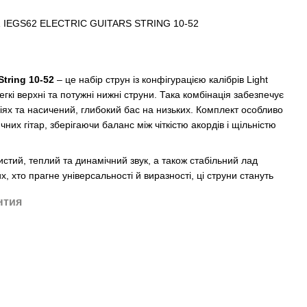
EZ IEGS62 ELECTRIC GUITARS STRING 10-52
String 10-52
– це набір струн із конфігурацією калібрів Light
гкі верхні та потужні нижні струни. Така комбінація забезпечує
іях та насичений, глибокий бас на низьких. Комплект особливо
них гітар, зберігаючи баланс між чіткістю акордів і щільністю
стий, теплий та динамічний звук, а також стабільний лад
их, хто прагне універсальності й виразності, ці струни стануть
нтия