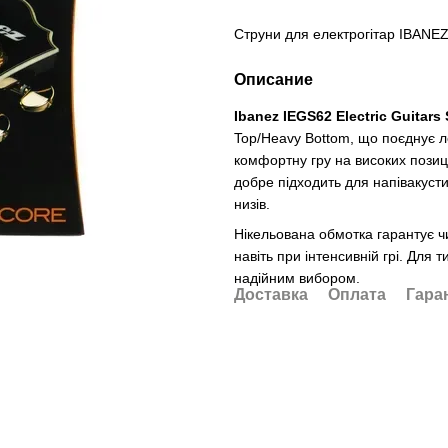
Струни для електрогітар IBAN
Описание
Ibanez IEGS62 Electric Guitars 
Top/Heavy Bottom, що поєднує ле
комфортну гру на високих позиц
добре підходить для напівакустич
низів.
Нікельована обмотка гарантує чи
навіть при інтенсивній грі. Для т
надійним вибором.
Доставка
Оплата
Гара