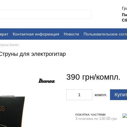
Гр
П
Сб
врат
Контактная информация
Новости
Пользовательское сог
труны Ibanez
- Струны для электрогитар
390 грн/компл.
Купи
компл.
ПОКУПКА ЧАСТЯМИ
3 платежа по 130.00 грн