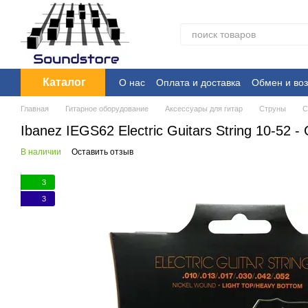
Перейти к основному контенту
Каталог
О нас
Оплата и доставка
Обмен и воз
Главная
Гитарное оборудование
Аксессуары для гитар
Струны
С
Ibanez IEGS62 Electric Guitars String 10-52 
В наличии
Оставить отзыв
3
3