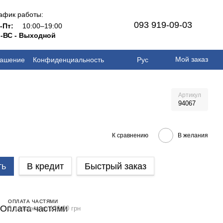
афик работы:
093 919-09-03
н-Пт:
10:00–19:00
-ВС - Выходной
Мой заказ
лашение
Конфиденциальность
Рус
Артикул
94067
К сравнению
В желания
ть
В кредит
Быстрый заказ
ОПЛАТА ЧАСТЯМИ
3 платежа по 130.00 грн