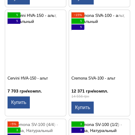
5
−15%
5
5
5
Cervini HVA-150 - альт
Cremona SVA-100 - альт
7 703 грн/компл.
12 371 грн/компл.
14 556 грн
Купить
Купить
−5%
3
3
3