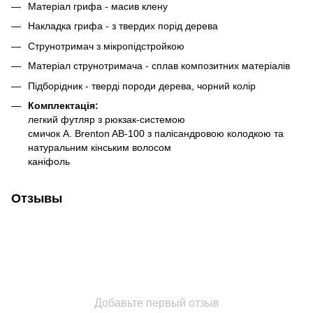
Матеріал грифа - масив клену
Накладка грифа - з твердих порід дерева
Струнотримач з мікропідстройкою
Матеріал струнотримача - сплав композитних матеріалів
Підборідник - тверді породи дерева, чорний колір
Комплектація:
легкий футляр з рюкзак-системою
смичок A. Brenton AB-100 з палісандровою колодкою та
натуральним кінським волосом
каніфоль
Отзывы
Добавьте первый отзыв