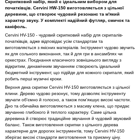
Скрипковий набір, який є ідеальним вибором для
початківців. Cervini HW-150 виготовляється з цільної
деревини, що створює чудовий резонанс та м'який
характер звуку. У комплекті надійний футляр, смичок та
каніфоль.
Cervini HV-150 - чудовий скрипковий набір для скрипалів-
початківців, адже відповідає усім стандартам та
виготовляється з якісних матеріалів. Інструмент чудово звучить
як для сольного виконання, так й для гри в ансамблях чи
оркестрах. Поєднання класичного зовнішнього вигляду з
відкритим, динамічним звучанням створюють ідеальний
бюджетний інструмент, що підійде для кожного скрипаля, який
робить перші музичні кроки.
Верхня дека скрипки Cervini HV-150 виготовляється з цільної
ялини. Дерево чудово резонує, тому дозволяє інструменту
звучати об'ємно й голосно, а також пом'якшує високі частоти.
Дно та обичайка виготовляються з масиву клена, що придає
звучанню глибокого й теплого характеру. Саме цільна
деревина й створює традиційне звучання й чудовий звуковий
баланс. Також виготовлення скрипки з цільного дерева
характерне для дорогих інструментів, тому Cervini HV-150
зберігає високі стандарти виготовлення та приємну ціну.