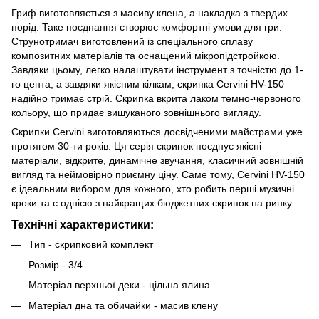
Гриф виготовляється з масиву клена, а накладка з твердих
порід. Таке поєднання створює комфортні умови для гри.
Струнотримач виготовлений із спеціального сплаву
композитних матеріалів та оснащений мікропідстройкою.
Завдяки цьому, легко налаштувати інструмент з точністю до 1-
го цента, а завдяки якісним кілкам, скрипка Cervini HV-150
надійно тримає стрій. Скрипка вкрита лаком темно-червоного
кольору, що придає вишуканого зовнішнього вигляду.
Скрипки Cervini виготовляються досвідченими майстрами уже
протягом 30-ти років. Ця серія скрипок поєднує якісні
матеріали, відкрите, динамічне звучання, класичний зовнішній
вигляд та неймовірно приємну ціну. Саме тому, Cervini HV-150
є ідеальним вибором для кожного, хто робить перші музичні
кроки та є однією з найкращих бюджетних скрипок на ринку.
Технічні характеристики:
Тип - скрипковий комплект
Розмір - 3/4
Матеріал верхньої деки - цільна ялина
Матеріал дна та обичайки - масив клену