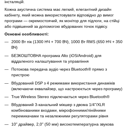
інсталяцій.
Кожна акустична система має легкий, елегантний дизайн
кабінету, який можна використовувати відповідно до вимог
програми — окремостоячий, як монітор для підлоги, на стійці
або підвішений за допомогою вбудованих точок підвісу.
Основні особливості:
2000 Вт пік (1300 НЧ + 700 ВЧ), 1000 Вт RMS (650 НЧ + 350
ВЧ)
БЕЗКОШТОВНА програма Alto (iOS/Android) для
віддаленого налаштування та управління
Потокова передача аудіо через Bluetooth® прямо з
пристрою
Вбудований DSP з 4 режимами використання динаміків
(включаючи еквалайзер, що настроюється через програму)
True Wireless Stereo підключається через Bluetooth®
Вбудований 3-канальний мікшер з двома 1/4"/XLR
комбінованими входами, мікрофонними/лінійними
перемикачами та незалежними регуляторами рівня
10" драйвер, 2,0" (50 мм) високотемпературна звукова