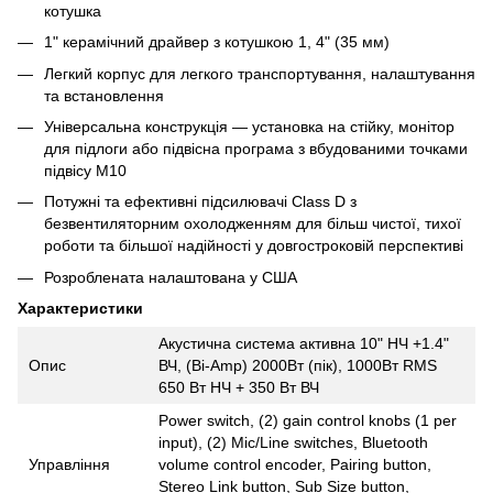
котушка
1" керамічний драйвер з котушкою 1, 4" (35 мм)
Легкий корпус для легкого транспортування, налаштування
та встановлення
Універсальна конструкція — установка на стійку, монітор
для підлоги або підвісна програма з вбудованими точками
підвісу M10
Потужні та ефективні підсилювачі Class D з
безвентиляторним охолодженням для більш чистої, тихої
роботи та більшої надійності у довгостроковій перспективі
Розроблената налаштована у США
Характеристики
Акустична система активна 10" НЧ +1.4"
Опис
ВЧ, (Bi-Amp) 2000Вт (пік), 1000Вт RMS
650 Вт НЧ + 350 Вт ВЧ
Power switch, (2) gain control knobs (1 per
input), (2) Mic/Line switches, Bluetooth
Управління
volume control encoder, Pairing button,
Stereo Link button, Sub Size button,