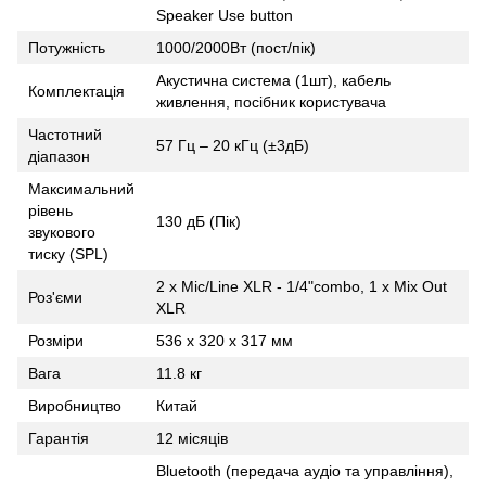
Speaker Use button
Потужність
1000/2000Вт (пост/пік)
Акустична система (1шт), кабель
Комплектація
живлення, посібник користувача
Частотний
57 Гц – 20 кГц (±3дБ)
діапазон
Максимальний
рівень
130 дБ (Пік)
звукового
тиску (SPL)
2 x Mic/Line XLR - 1/4"combo, 1 x Mix Out
Роз'єми
XLR
Розміри
536 x 320 x 317 мм
Вага
11.8 кг
Виробництво
Китай
Гарантія
12 місяців
Bluetooth (передача аудіо та управління),