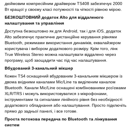
дюймовим компресійним драйвером TS408 забезпечує 2000
Вт кращої у своєму класі потужності та чіткості рівною мірою.
БЕЗКОШТОВНИЙ додаток Alto для віддаленого
налаштування та управління
Доступна безкоштовно як для Android, так і для iOS, додаток
Alto забезпечує практичне дистанційне керування рівнями
Bluetooth, режимами використання динаміків, еквалайзером
користувача і вибором додаткового розміру. Крім того, лінк
True Wireless Stereo можна налаштувати віддалено через
програму, щоб заощадити час під час налаштування.
Вбудований 3-канальний мікшер
Кожен TS4 оснащений вбудованим 3-канальним мікшером із
двома вхідними каналами Mic/Line та виділеним каналом
Bluetooth. Канали Mic/Line оснащені комбінованими роз'ємами
XLR/TRS і можуть використовуватися з мікрофонами,
інструментами та сигналами лінійного рівня без необхідності
додаткового обладнання або налаштування. Просто підключіть
прямо до задньої панелі, і все готове.
Проста потокова передача по Bluetooth та лінкування
систем