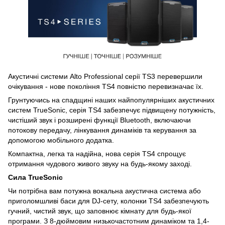
Акустичні системи Alto Professional серії TS3 перевершили
очікування - нове покоління TS4 повністю перевизначає їх.
Грунтуючись на спадщині наших найпопулярніших акустичних
систем TrueSonic, серія TS4 забезпечує підвищену потужність,
чистіший звук і розширені функції Bluetooth, включаючи
потокову передачу, лінкування динаміків та керування за
допомогою мобільного додатка.
Компактна, легка та надійна, нова серія TS4 спрощує
отримання чудового живого звуку на будь-якому заході.
Сила TrueSonic
Чи потрібна вам потужна вокальна акустична система або
приголомшливі баси для DJ-сету, колонки TS4 забезпечують
гучний, чистий звук, що заповнює кімнату для будь-якої
програми. З 8-дюймовим низькочастотним динаміком та 1,4-