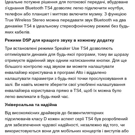
Ідеальне потужне рішення для потокової передачі, вбудоване
з'єднання Bluetooth TS4 дозволяє легко підключити ноутбук,
телефон або планшет і миттєво включити музику. З функцією
True Wireless Stereo можна передавати звук Bluetooth на два
динаміки TS4 в ідеальному стереофонічному режимі без будь-
яких кабелів.
Режими DSP для кращого звуку в кожному додатку
Три встановлені режими Speaker Use TS4 дозволяють
оптимізувати динамік для будь-якої програми, тому ви щоразу
отримуєте відмінний звук одним натисканням кнопки. Для ще
більшого контролю над звуком ви можете налаштувати
еквалайзер користувача в програмі Alto і віддалено
налаштувати параметри з будь-якої точки прослуховування в
залі. Ви навіть можете зберегти свої улюблені налаштування
еквалайзера користувача прямо в TS4, щоб їх можна було
легко викликати в будь-який час.
Універсальна та надійна
Від високоякісних драйверів до безвентиляторних
підсилювачів класу D кожен аспект серії TS4 був розроблений
для забезпечення чудової надійності, незалежно від того, чи
використовуються вони для мобільних концертів і виступів або