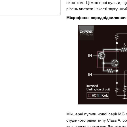
винятком. Ці мікшерні пульти, 
рівень чистоти і якості звуку, як
Мікрофонні передпідсилювачі
Мікшерні пульти нової серії M
студійного рівня типу Class A
за інверсною схемою Дарлінгтон