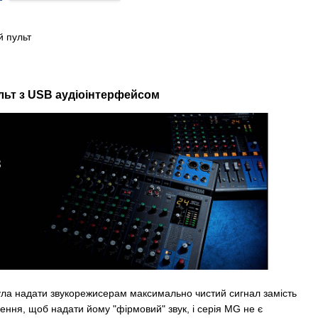
 пульт
льт з USB аудіоінтерфейсом
ла надати звукорежисерам максимально чистий сигнал замість
ення, щоб надати йому "фірмовий" звук, і серія MG не є