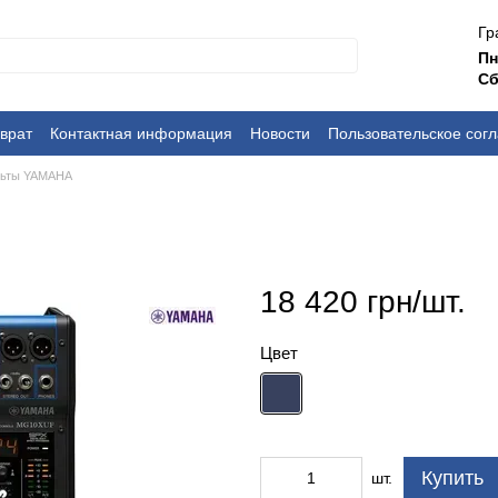
Гр
П
Сб
врат
Контактная информация
Новости
Пользовательское сог
льты YAMAHA
18 420 грн/шт.
Цвет
Купить
шт.