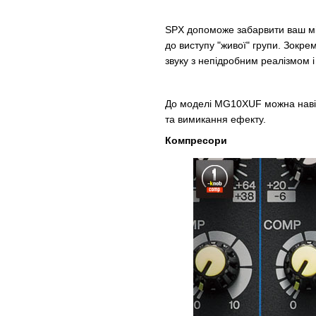
SPX допоможе забарвити ваш мі
до виступу "живої" групи. Зокр
звуку з непідробним реалізмом і
До моделі MG10XUF можна навіт
та вимикання ефекту.
Компресори