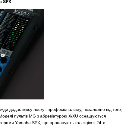
в SPX
ди додає міксу лоску і професіоналізму, незалежно від того,
. Моделі пультів MG з абревіатурою X/XU оснащуються
орами Yamaha SPX, що пропонують колекцію з 24-х