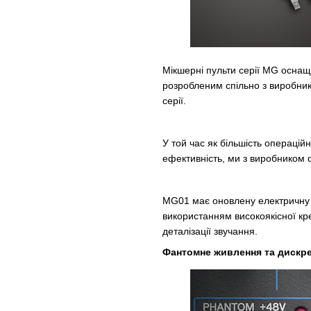
Мікшерні пульти серії MG осна
розробленим спільно з виробник
серії.
У той час як більшість операцій
ефективність, ми з виробником 
MG01 має оновлену електричну с
використанням високоякісної кр
деталізації звучання.
Фантомне живлення та дискре