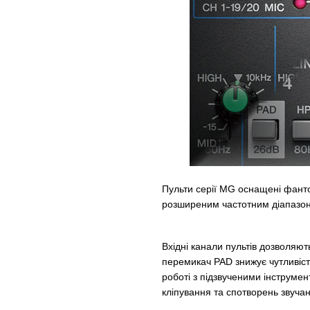
Пульти серії MG оснащені фант
розширеним частотним діапазон
Вхідні канали пультів дозволяють
перемикач PAD знижує чутливість
роботі з підзвученими інструмен
кліпування та спотворень звуча