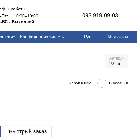
афик работы:
093 919-09-03
н-Пт:
10:00–19:00
-ВС - Выходной
Мой заказ
лашение
Конфиденциальность
Рус
Артикул
90116
К сравнению
В желания
Быстрый заказ