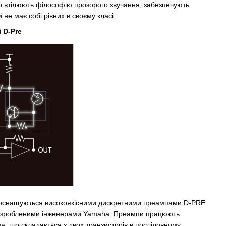
що втілюють філософію прозорого звучання, забезпечують
ий не має собі рівних в своєму класі.
 D-Pre
G оснащуються високоякісними дискретними преампами D-PRE
, розробленими інженерами Yamaha. Преампи працюють
а, що складається з двох транзисторів в послідовному