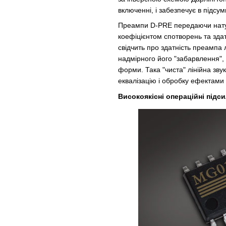
включенні, і забезпечує в підсу
Преампи D-PRE передаючи натурал
коефіцієнтом спотворень та зда
свідчить про здатність преампа 
надмірного його "забарвлення", 
форми. Така "чиста" лінійна зв
еквалізацію і обробку ефектами 
Високоякісні операційні підс