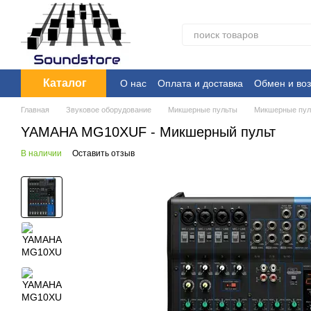
Перейти к основному контенту
Каталог
О нас
Оплата и доставка
Обмен и воз
Главная
Звуковое оборудование
Микшерные пульты
Микшерные пу
YAMAHA MG10XUF - Микшерный пульт
В наличии
Оставить отзыв