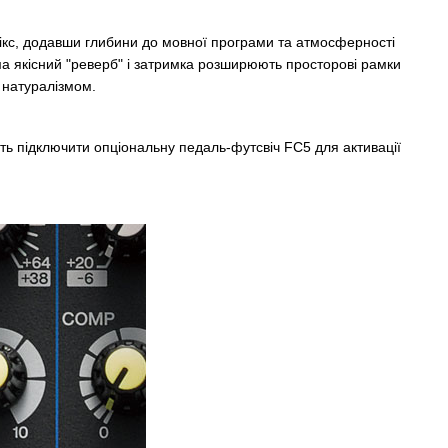
кс, додавши глибини до мовної програми та атмосферності
ема якісний "реверб" і затримка розширюють просторові рамки
 натуралізмом.
ь підключити опціональну педаль-футсвіч FC5 для активації