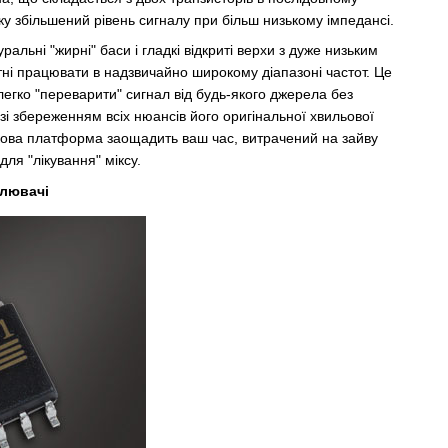
мку збільшений рівень сигналу при більш низькому імпедансі.
ьні "жирні" баси і гладкі відкриті верхи з дуже низьким
тні працювати в надзвичайно широкому діапазоні частот. Це
легко "переварити" сигнал від будь-якого джерела без
зі збереженням всіх нюансів його оригінальної хвильової
укова платформа заощадить ваш час, витрачений на зайву
для "лікування" міксу.
илювачі