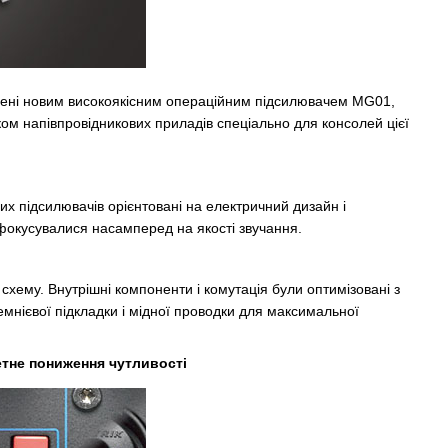
щені новим високоякісним операційним підсилювачем MG01,
ом напівпровідникових приладів спеціально для консолей цієї
них підсилювачів орієнтовані на електричний дизайн і
фокусувалися насамперед на якості звучання.
хему. Внутрішні компоненти і комутація були оптимізовані з
емнієвої підкладки і мідної проводки для максимальної
тне пониження чутливості