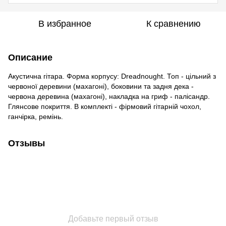
В избранное
К сравнению
Описание
Акустична гітара. Форма корпусу: Dreadnought. Топ - цільний з
червоної деревини (махагоні), боковини та задня дека -
червона деревина (махагоні), накладка на гриф - палісандр.
Глянсове покриття. В комплекті - фірмовий гітарній чохол,
ганчірка, ремінь.
Отзывы
Добавьте первый отзыв