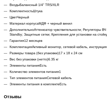
Входы
Балансный 1/4" TRS/XLR
Комплектность
Штука
Цвет
Черный
Материал корпуса
МДФ + черный винил
Дополнительно
Аттенюатор чувствительности; Регуляторы ВЧ
Standby; Защитные сетки; Крепления для установки на стой
Гарантия
12 месяцев
Комплектация
Активный монитор, cетевой кабель, инструкция
Размеры товара (без упаковки)
17 х 18 х 24 см
Вес без упаковки (нетто)
6.35 кг
Элементы питания
Есть
Количество элементов питания
1
Тип элементов питания
Сетевой кабель
Элементы питания в комплекте
Есть
Отзывы