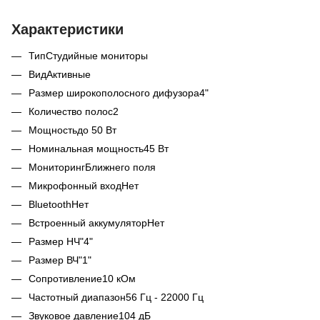
Характеристики
Тип
Студийные мониторы
Вид
Активные
Размер широкополосного дифузора
4"
Количество полос
2
Мощность
до 50 Вт
Номинальная мощность
45 Вт
Мониторинг
Ближнего поля
Микрофонный вход
Нет
Bluetooth
Нет
Встроенный аккумулятор
Нет
Размер НЧ"
4"
Размер ВЧ"
1"
Сопротивление
10 кОм
Частотный диапазон
56 Гц - 22000 Гц
Звуковое давление
104 дБ