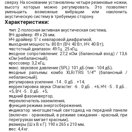
сверху. На основании установлены четыре резиновые ножки,
высоту которых можно регулировать. Это позволяет
уменьшить возможные вибрации или наклонить
акустическую систему в требуемую сторону.
Характеристики:
тип: 2-полосная активная акустическая система;
ВЧ-драйвер: 49 х 26 мм;
НЧ-драйвер: 5" с кевларовой диафрагмой;
выходная мощность: 80 Вт (ВЧ: 40 Вт, НЧ: 40 Вт);
частотный диапазон: 49 Гц...25 кГц;
входное сопротивление: 27,2 кОм (балансный вход) / 13,6
кОм (небалансный);
кроссовер: 3,2 кГц;
макс. звуковое давление (SPL): 101 дБ (пик - 104 дБ);
входные разъемы: комбо XLR/TRS 1/4"" (балансный /
небалансный);
регулировка усиления: -14 .. 0 дБ .. +14;
корректировка звука: Character: -6 .. 0 дБ .. +6; НЧ: -5 .. 0 дБ ..
+5; ВЧ: -5 .. 0 дБ .. +5;
задний фазоинвертор;
переключатель заземления;
функция режима энергосбережения;
индикатор: многоцветный светодиод на передней панели
(включен - оранжевый, в режиме ожидания - красный, при
перегрузках мигает красным);
размеры (Ш х В х Г): 190 х 265 х 210 мм;
вес: 4,4 кг.