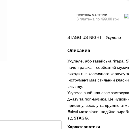
ПОКУПКА ЧАСТЯМИ
3 платежа по 499.00 грн
STAGG US-NIGHT - Укулеле
Описание
Укулеле, або гавайська гітара,
S
наче іграшка – серйозний музич
виходить з класичного корпусу т
Інструмент має стильний класич
вигляду.
Укулеле знайшла своє застосуван
джазу та поп-музики. Це чудовий
приємну, веселу та дружню атмо
Якісні матеріали, надійне виробн
від
STAGG
.
Характеристики