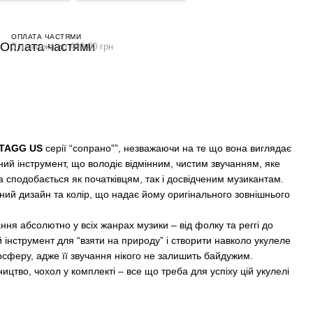
ОПЛАТА ЧАСТЯМИ
3 платежа по 499.00 грн
TAGG US
серії “сопрано””, незважаючи на те що вона виглядає
ний інструмент, що володіє відмінним, чистим звучанням, яке
а сподобається як початківцям, так і досвідченим музикантам.
ний дизайн та колір, що надає йому оригінального зовнішнього
ня абсолютно у всіх жанрах музики – від фолку та реггі до
 інструмент для “взяти на природу” і створити навколо укулеле
сферу, адже її звучання нікого не залишить байдужим.
ицтво, чохол у комплекті – все що треба для успіху цій укулелі