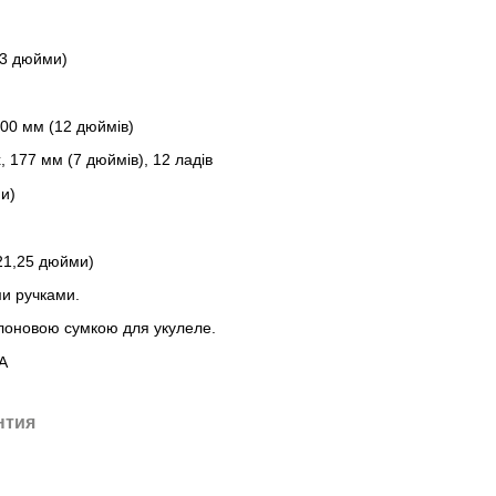
,3 дюйми)
300 мм (12 дюймів)
, 177 мм (7 дюймів), 12 ладів
и)
21,25 дюйми)
ми ручками.
лоновою сумкою для укулеле.
A
нтия