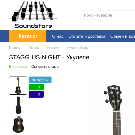
Перейти к основному контенту
Каталог
О нас
Оплата и доставка
Обмен и воз
Главная
Гитары
Укулеле
Укулеле Stagg
STAGG US-NIGHT - Укулеле
В наличии
Оставить отзыв
НОВИНКА
3
3