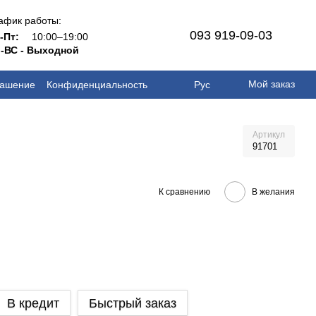
афик работы:
093 919-09-03
н-Пт:
10:00–19:00
-ВС - Выходной
Мой заказ
лашение
Конфиденциальность
Рус
Артикул
91701
К сравнению
В желания
В кредит
Быстрый заказ