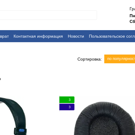
Гр
П
Сб
врат
Контактная информация
Новости
Пользовательское сог
по популярнос
Сортировка:
3
3