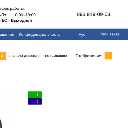
афик работы:
093 919-09-03
н-Пт:
10:00–19:00
-ВС - Выходной
Мой заказ
лашение
Конфиденциальность
Рус
Отображение:
ти
сначала дешевле
по названию
5
5