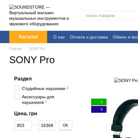
Перейти к основному контенту
Каталог
О нас
Оплата и доставка
Обмен и воз
Главная
SONY Pro
SONY Pro
Раздел
2
Студийные наушники
Аксессуары для
1
наушников
5
5
Цена, грн
От Цена, грн
До Цена, грн
OK