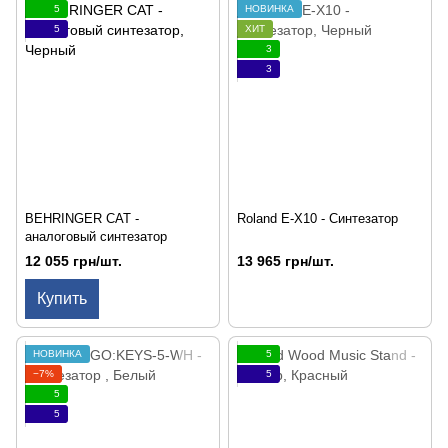
5
НОВИНКА
5
ХИТ
3
3
BEHRINGER CAT -
Roland E-X10 - Синтезатор
аналоговый синтезатор
12 055 грн/шт.
13 965 грн/шт.
Купить
НОВИНКА
5
−7%
5
5
5