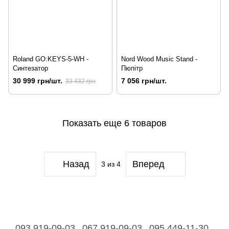
Roland GO:KEYS-5-WH -
Nord Wood Music Stand -
Синтезатор
Пюпітр
30 999 грн/шт.
7 056 грн/шт.
33 432 грн
Показать еще 6 товаров
Назад
Вперед
3
из 4
093 919-09-03
067 919-09-03
095 449-11-30