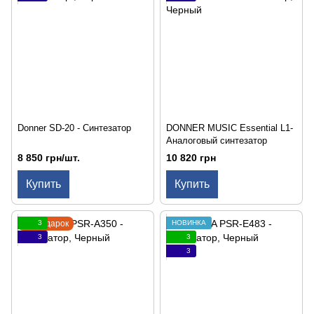
Donner SD-20 - Синтезатор
DONNER MUSIC Essential L1-
Аналоговый синтезатор
8 850 грн/шт.
10 820 грн
Купить
Купить
Подарок
3
НОВИНКА
3
3
3