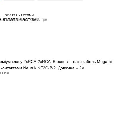
ОПЛАТА ЧАСТЯМИ
4 платежа по 750.00 грн
еміум класу 2xRCA-2xRCA. В основі – патч кабель Mogami
контактами Neutrik NF2C-B/2. Довжина – 2м.
нтия