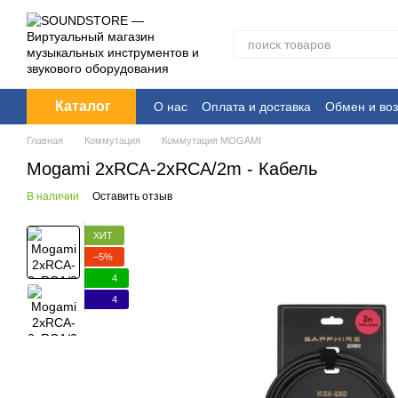
Перейти к основному контенту
Каталог
О нас
Оплата и доставка
Обмен и воз
Главная
Коммутация
Коммутация MOGAMI
Mogami 2xRCA-2xRCA/2m - Кабель
В наличии
Оставить отзыв
ХИТ
−5%
4
4