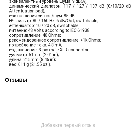
эквивалентный уровень шума: 9 dB(A);
динамический диапазон: 117 / 127 / 137 dB (0/10/20 dB
Attentuation pad);
соотношения сигнал/шум: 85 dB;
НЧ фильтр: 80 / 160 Hz, 6 dB/Oct, switchable;
аттенюатор: 10 / 20 dB, switchable;
питание: 48 Volts according to IEC 61938;
сопротивление: 40 Ohms;
рекомендованное сопротивление: >1k Ohms;
потребление тока: 4.8 mA;
подключение: 3-pin male XLR connector;
диаметр: 51mm (2.01 in);
длина: 215mm (8.46 in);
вес: 611 g (21.55 oz.).
Отзывы
Добавьте первый отзыв