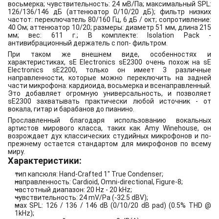
восьмерка; чувствительность: 24 мВ/Па; максимальный SPL:
126/136/146 дБ (аттенюатор 0/10/20 дБ); фильтр низких
частот: переключатель 80/160 Гц, 6 дБ / окт; сопротивление:
40 Ом; аттенюатор 10/20; размеры: диаметр 51 мм, длина 215
мм; вес: 611 г.; В комплекте: Isolation Pack -
антивибрационный держатель с поп- фильтром.
При таком же внешнем виде, особенностях и
характеристиках, sE Electronics sE2300 очень похож на sE
Electronics sE2200, только он имеет 3 различные
направленности, которые можно переключить на задней
части микрофона: кардиоида, восьмерка и всенаправленный.
Это добавляет огромную универсальность, и позволяет
sE2300 захватывать практически любой источник - от
вокала, гитар и барабанов до пианино.
Прославленный благодаря использованию вокальных
артистов мирового класса, таких как Amy Winehouse, он
возрождает дух классических студийных микрофонов и по-
прежнему остается стандартом для микрофонов по всему
миру.
Характеристики:
тип капсюля: Hand-Crafted 1" True Condenser;
направленность: Cardioid, Omni-directional, Figure-8;
частотный диапазон: 20 Hz - 20 kHz;
чувствительность: 24 mV/Pa (-32.5 dBV);
мax SPL: 126 / 136 / 146 dB (0/10/20 dB pad) (0.5% THD @
1kHz);