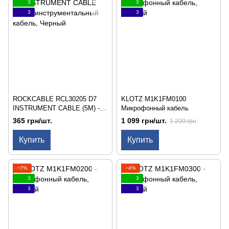
3
3
3
3
ROCKCABLE RCL30205 D7
KLOTZ M1K1FM0100
INSTRUMENT CABLE (5M) -
Микрофонный кабель
инструментальный кабель
365 грн/шт.
1 099 грн/шт.
1 200 грн
Купить
Купить
−7%
−4%
3
3
3
3