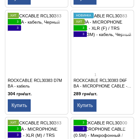
ХИТ
НОВИНКА
3
ХИТ
3
3
3
1
ROCKCABLE RCL30383 D7M
ROCKCABLE RCL30383 D6F
BA - кабель
BA - MICROPHONE CABLE -
XLR (F) / TRS JACK (3M) -
304 грн/шт.
289 грн/шт.
кабель
Купить
Купить
ХИТ
3
3
3
3