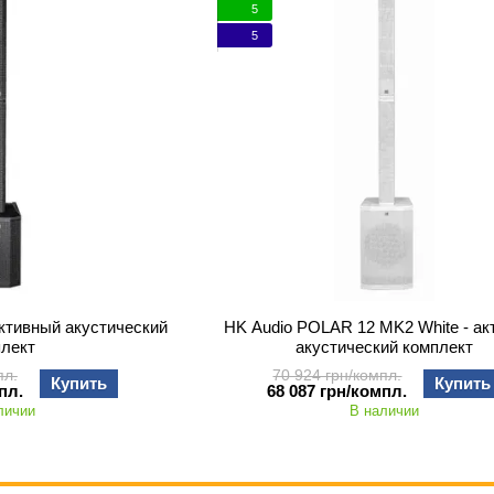
5
5
активный акустический
HK Audio POLAR 12 MK2 White - а
плект
акустический комплект
пл.
70 924 грн/компл.
Купить
Купить
пл.
68 087 грн/компл.
личии
В наличии