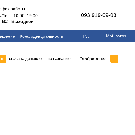
афик работы:
093 919-09-03
н-Пт:
10:00–19:00
-ВС - Выходной
Мой заказ
лашение
Конфиденциальность
Рус
Отображение:
ти
сначала дешевле
по названию