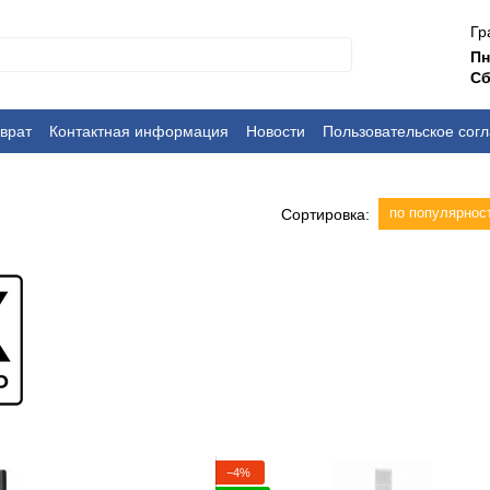
Гр
П
Сб
врат
Контактная информация
Новости
Пользовательское сог
по популярнос
Сортировка:
−4%