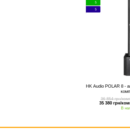
5
5
HK Audio POLAR 8 - 
ком
36 854 грн/ком
35 380 грн/ком
В на