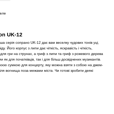
леле
ton UK-12
ша серія сопрано UK-12 дає вам веселку чудових тонів уці,
у. Його корпус з липи дає чіткість, яскравість і чіткість,
і для гри на струнах, а гриф з липи та гриф з рожевого дерева
 як для початківців, так і для більш досвідчених музикантів.
воєю сумкою для концерту, яку можна взяти з собою на джем-
іля вогнища поза межами міста. Чи готові зробити деякі