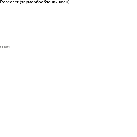
 Roseacer (термооброблений клен)
нтия