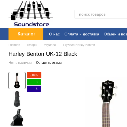
Перейти к основному контенту
Каталог
О нас
Оплата и доставка
Обмен и воз
Главная
Гитары
Укулеле
Укулеле Harley Benton
Harley Benton UK-12 Black
Нет в наличии
Оставить отзыв
−16%
3
3