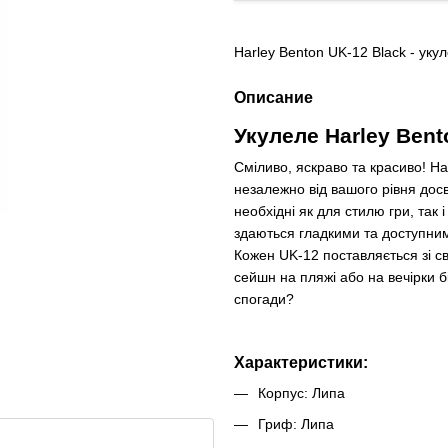
Harley Benton UK-12 Black - уку
Описание
Укулеле Harley Ben
Сміливо, яскраво та красиво! На
незалежно від вашого рівня досвід
необхідні як для стилю гри, так 
здаються гладкими та доступними
Кожен UK-12 поставляється зі с
сейшн на пляжі або на вечірки б
спогади?
Характеристики:
Корпус: Липа
Гриф: Липа