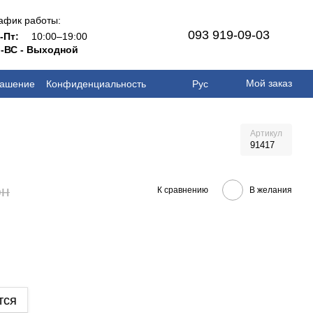
афик работы:
093 919-09-03
н-Пт:
10:00–19:00
-ВС - Выходной
Мой заказ
лашение
Конфиденциальность
Рус
Артикул
91417
рн
К сравнению
В желания
тся