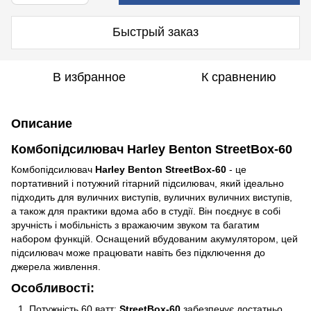
Быстрый заказ
В избранное
К сравнению
Описание
Комбопідсилювач Harley Benton StreetBox-60
Комбопідсилювач
Harley Benton StreetBox-60
- це
портативний і потужний гітарний підсилювач, який ідеально
підходить для вуличних виступів, вуличних вуличних виступів,
а також для практики вдома або в студії. Він поєднує в собі
зручність і мобільність з вражаючим звуком та багатим
набором функцій. Оснащений вбудованим акумулятором, цей
підсилювач може працювати навіть без підключення до
джерела живлення.
Особливості:
Потужність 60 ватт:
StreetBox-60
забезпечує достатньо