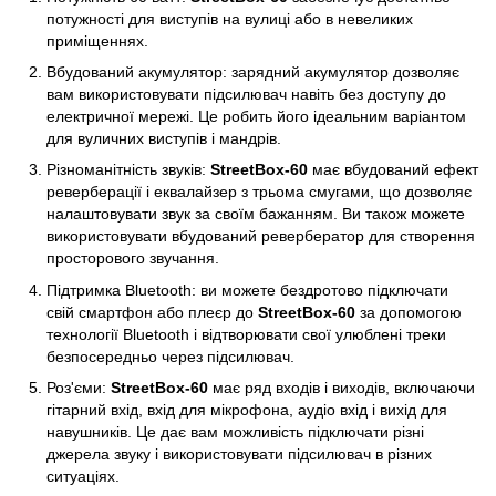
потужності для виступів на вулиці або в невеликих
приміщеннях.
Вбудований акумулятор: зарядний акумулятор дозволяє
вам використовувати підсилювач навіть без доступу до
електричної мережі. Це робить його ідеальним варіантом
для вуличних виступів і мандрів.
Різноманітність звуків:
StreetBox-60
має вбудований ефект
реверберації і еквалайзер з трьома смугами, що дозволяє
налаштовувати звук за своїм бажанням. Ви також можете
використовувати вбудований ревербератор для створення
просторового звучання.
Підтримка Bluetooth: ви можете бездротово підключати
свій смартфон або плеєр до
StreetBox-60
за допомогою
технології Bluetooth і відтворювати свої улюблені треки
безпосередньо через підсилювач.
Роз'єми:
StreetBox-60
має ряд входів і виходів, включаючи
гітарний вхід, вхід для мікрофона, аудіо вхід і вихід для
навушників. Це дає вам можливість підключати різні
джерела звуку і використовувати підсилювач в різних
ситуаціях.