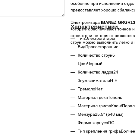
особенно при исполнении отдел
предоставляет хорошо сбаланс
Электрогитара
IBANEZ GRGR13
Характеристики
которые обеспечивают точное и
строях они не теряют четкости 
Тип
Электрогитары
струн можно выполнить легко и
Вид
Правосторонние
Количество струн
6
Цвет
Черный
Количество ладов
24
Звукосниматели
H-H
Тремоло
Нет
Материал деки
Тополь
Материал грифа
Клен/Перпл
Мензура
25.5" (648 мм)
Форма корпуса
RG
Тип крепления грифа
Болче