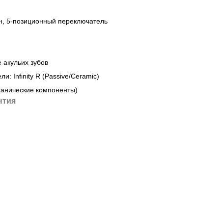
он, 5-позиционный переключатель
 акульих зубов
и: Infinity R (Passive/Ceramic)
ханические компоненты)
нтия