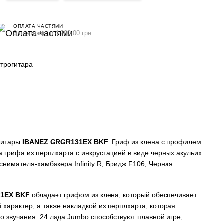
ОПЛАТА ЧАСТЯМИ
3 платежа по 4 200.00 грн
трогитара
гитары
IBANEZ GRGR131EX BKF
: Гриф из клена с профилем
а грифа из перплхарта с инкрустацией в виде черных акульих
оснимателя-хамбакера Infinity R; Бридж F106; Черная
1EX BKF
обладает грифом из клена, который обеспечивает
 характер, а также накладкой из перплхарта, которая
во звучания. 24 лада Jumbo способствуют плавной игре,