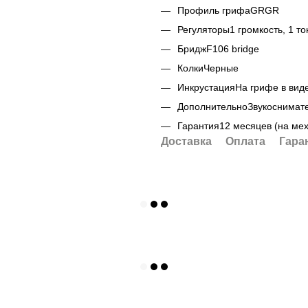
Профиль грифа
GRGR
Регуляторы
1 громкость, 1 т
Бридж
F106 bridge
Колки
Черные
Инкрустация
На грифе в виде
Дополнительно
Звукоснимател
Гарантия
12 месяцев (на ме
Доставка
Оплата
Гара