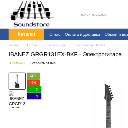
Перейти к основному контенту
Каталог
О нас
Оплата и доставка
Обмен и воз
Главная
Гитары
Электрогитары
Электрогитары Ibanez
IBANEZ GRGR131EX-BKF - Электрогитара
В наличии
Оставить отзыв
ХИТ
−9%
3
3