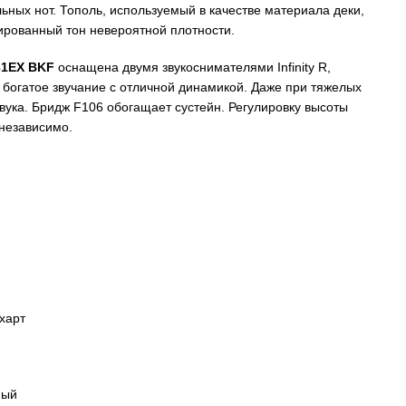
ьных нот. Тополь, используемый в качестве материала деки,
ированный тон невероятной плотности.
1EX BKF
оснащена двумя звукоснимателями Infinity R,
 богатое звучание с отличной динамикой. Даже при тяжелых
звука. Бридж F106 обогащает сустейн. Регулировку высоты
 независимо.
харт
ный