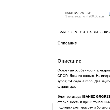
ПОКУПКА ЧАСТЯМИ
3 платежа по 4 200.00 грн
IBANEZ GRGR131EX-BKF - Элек
Описание
Описание
Основные особенности электро
GRGR; Дека из тополя; Накладк
зубов; 24 лада Jumbo; Два звук
фурнитура.
Электрогитара
IBANEZ GRGR13
стабильность и яркий тональный
подчеркивает красоту и богатст