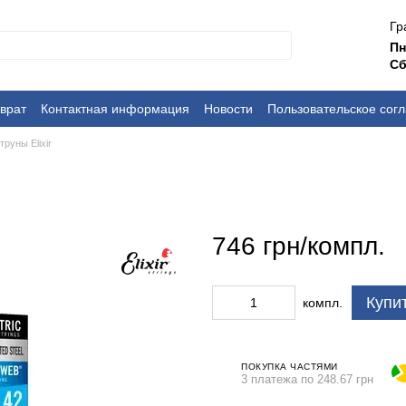
Гр
П
Сб
врат
Контактная информация
Новости
Пользовательское сог
труны Elixir
746 грн/компл.
Купи
компл.
ПОКУПКА ЧАСТЯМИ
3 платежа по 248.67 грн