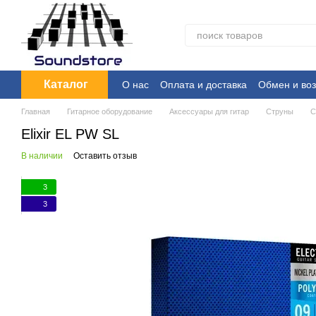
Перейти к основному контенту
Каталог
О нас
Оплата и доставка
Обмен и воз
Главная
Гитарное оборудование
Аксессуары для гитар
Струны
С
Elixir EL PW SL
В наличии
Оставить отзыв
3
3