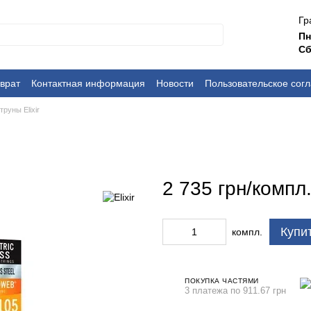
Гр
П
Сб
врат
Контактная информация
Новости
Пользовательское сог
труны Elixir
2 735 грн/компл
Купи
компл.
ПОКУПКА ЧАСТЯМИ
3 платежа по 911.67 грн