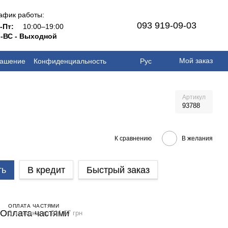
афик работы:
093 919-09-03
н-Пт:
10:00–19:00
-ВС - Выходной
Мой заказ
лашение
Конфиденциальность
Рус
Артикул
93788
.
К сравнению
В желания
ть
В кредит
Быстрый заказ
ОПЛАТА ЧАСТЯМИ
3 платежа по 911.67 грн