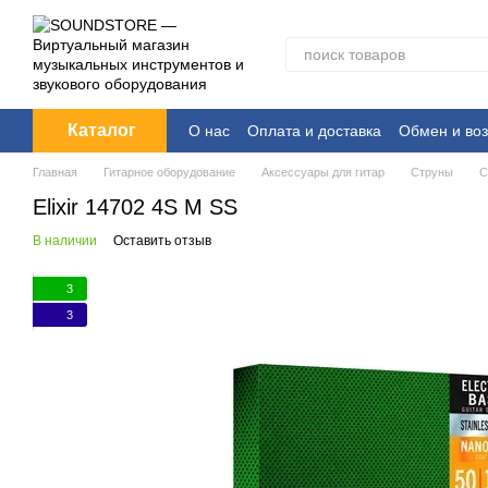
Перейти к основному контенту
Каталог
О нас
Оплата и доставка
Обмен и воз
Главная
Гитарное оборудование
Аксессуары для гитар
Струны
С
Elixir 14702 4S M SS
В наличии
Оставить отзыв
3
3