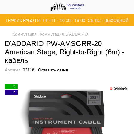
ГРАФИК РАБОТЫ: ПН-ПТ - 10:00 - 19:00. СБ-ВС - ВЫХОДНОЙ
Коммутация
Коммутация D'ADDARIO
D'ADDARIO PW-AMSGRR-20
American Stage, Right-to-Right (6m) -
кабель
Артикул:
93118
Оставить отзыв
3
3