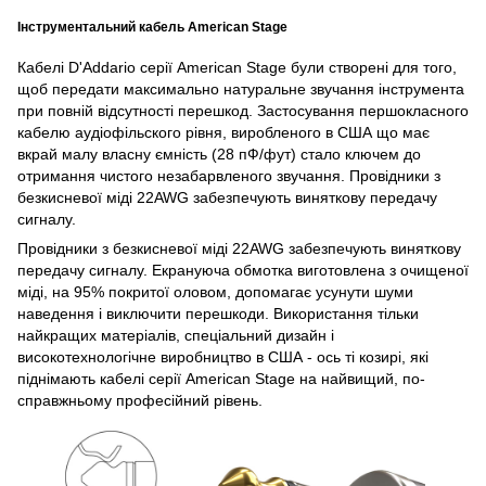
Інструментальний кабель American Stage
Кабелі D'Addario серії American Stage були створені для того,
щоб передати максимально натуральне звучання інструмента
при повній відсутності перешкод. Застосування першокласного
кабелю аудіофільского рівня, виробленого в США що має
вкрай малу власну ємність (28 пФ/фут) стало ключем до
отримання чистого незабарвленого звучання. Провідники з
безкисневої міді 22AWG забезпечують виняткову передачу
сигналу.
Провідники з безкисневої міді 22AWG забезпечують виняткову
передачу сигналу. Екрануюча обмотка виготовлена ​​з очищеної
міді, на 95% покритої оловом, допомагає усунути шуми
наведення і виключити перешкоди. Використання тільки
найкращих матеріалів, спеціальний дизайн і
високотехнологічне виробництво в США - ось ті козирі, які
піднімають кабелі серії American Stage на найвищий, по-
справжньому професійний рівень.