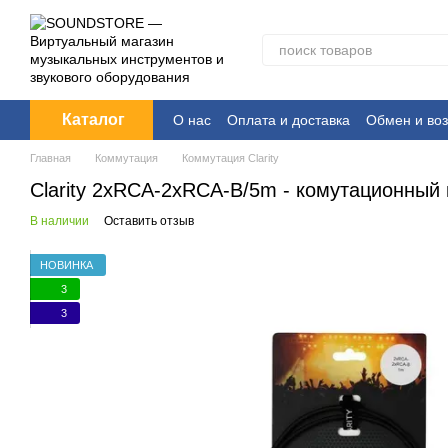
Перейти к основному контенту
Каталог
О нас
Оплата и доставка
Обмен и воз
Главная
Коммутация
Коммутация Clarity
Clarity 2xRCA-2xRCA-B/5m - комутационный 
В наличии
Оставить отзыв
НОВИНКА
3
3