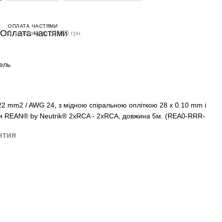
ОПЛАТА ЧАСТЯМИ
3 платежа по 330.00 грн
ель
22 mm2 / AWG 24, з мідною спіральною опліткою 28 x 0.10 mm і
и REAN® by Neutrik® 2xRCA - 2xRCA, довжина 5м. (REA0-RRR-
нтия