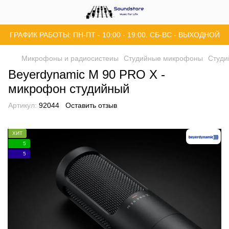
ГРАФИК РАБОТЫ: ПН-ПТ - 10:00 - 19:00. СБ-ВС - ВЫХОДНОЙ
Микрофоны и радиосистеиы
Студийные микрофоны
Студи
Beyerdynamic M 90 PRO X -
микрофон студийный
Артикул:
92044
Оставить отзыв
ХИТ
5
5