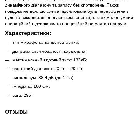
динамічного діапазону та запису без спотворень. Також
повідомляється, що схема підсилювача була перероблена з
нуля та використані оновлені компоненти, такі як малошумний
операційний підсилювач та прецизійний регулятор напруги.
Характеристики:
тип мікрофона: конденсаторний;
діаграма спрямованості: кардіоїдна;
максимальний звуковий тиск: 133дБ;
частотний діапазон: 20 Гц – 20 кГц;
сигнал/шум: 88,4 дБ (до 1 Па);
імпеданс: 180 Ом;
вага: 296 г.
Отзывы