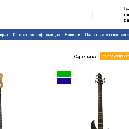
Гр
П
Сб
врат
Контактная информация
Новости
Пользовательское сог
по популярнос
Сортировка:
5
6