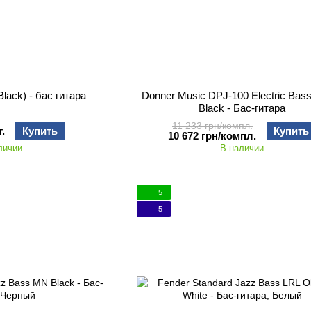
ack) - бас гитара
Donner Music DPJ-100 Electric Bass
Black - Бас-гитара
11 233 грн/компл.
.
Купить
Купить
10 672 грн/компл.
личии
В наличии
5
5