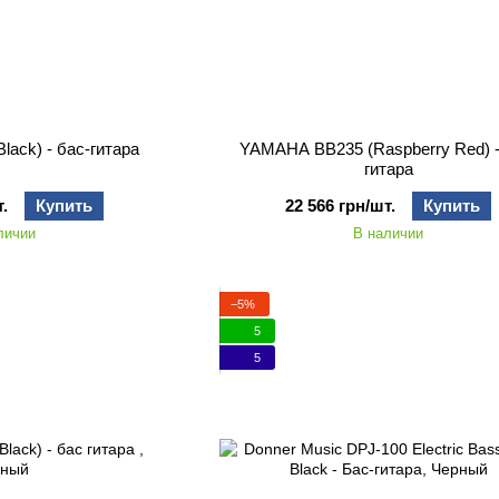
ack) - бас-гитара
YAMAHA BB235 (Raspberry Red) -
гитара
.
Купить
22 566 грн/шт.
Купить
личии
В наличии
−5%
5
5