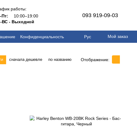
афик работы:
093 919-09-03
н-Пт:
10:00–19:00
-ВС - Выходной
Мой заказ
лашение
Конфиденциальность
Рус
Отображение:
ти
сначала дешевле
по названию