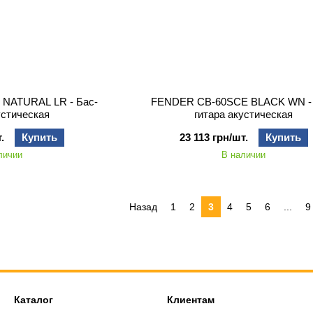
NATURAL LR - Бас-
FENDER CB-60SCE BLACK WN - 
устическая
гитара акустическая
.
Купить
23 113 грн/шт.
Купить
личии
В наличии
Назад
1
2
3
4
5
6
...
9
Каталог
Клиентам