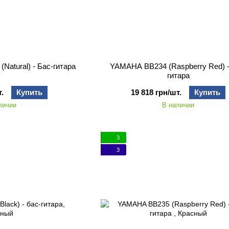
 (Natural) - Бас-гитара
YAMAHA BB234 (Raspberry Red) -
гитара
.
Купить
19 818 грн/шт.
Купить
личии
В наличии
3
3