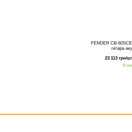
FENDER CB-60SCE 
гитара ак
23 113 грн/шт
В на