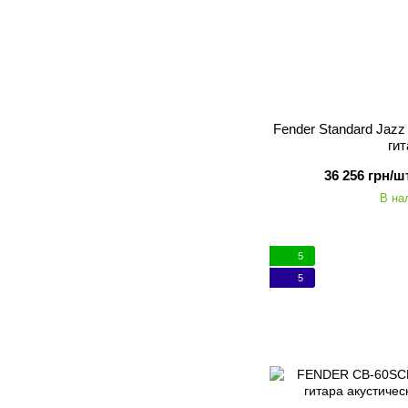
Fender Standard Jazz
ги
36 256 грн/шт
В на
5
5