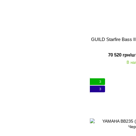
GUILD Starfire Bass II
70 520 грн/шт
В на
3
3