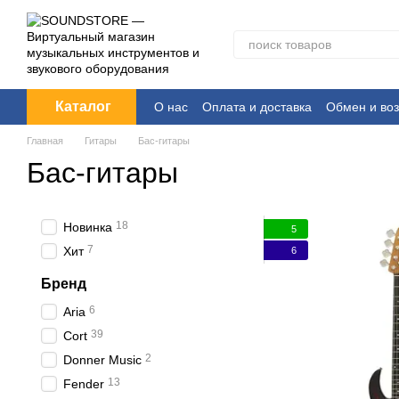
Перейти к основному контенту
Каталог
О нас
Оплата и доставка
Обмен и воз
Главная
Гитары
Бас-гитары
Бас-гитары
18
Новинка
5
7
Хит
6
Бренд
6
Aria
39
Cort
2
Donner Music
13
Fender