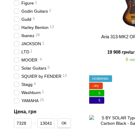
1
Figure
2
Godin Guitars
3
Guild
13
Harley Benton
28
Ibanez
Aria 313-MK2 O
1
JACKSON
1
LTD
19 908 грн/шт
4
В на
MOOER
5
Solar Guitars
13
SQUIER by FENDER
НОВИНКА
4
Stagg
−4%
1
Washburn
5
25
YAMAHA
5
Цена, грн
От Цена, грн
До Цена, грн
OK