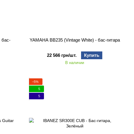
 бас-
YAMAHA BB235 (Vintage White) - бас-гитара
22 566 грн/шт.
Купить
В наличии
−5%
5
5