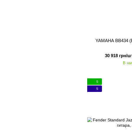
YAMAHA BB434 (Bl
30 918 грн/шт
В на
5
5