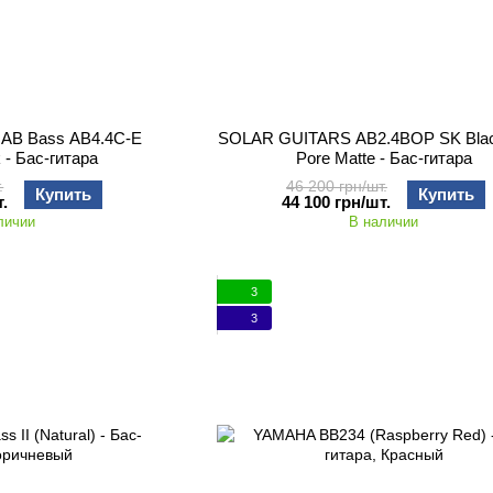
 AB Bass AB4.4C-E
SOLAR GUITARS AB2.4BOP SK Bla
 - Бас-гитара
Pore Matte - Бас-гитара
.
46 200 грн/шт.
Купить
Купить
.
44 100 грн/шт.
личии
В наличии
3
3