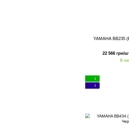
YAMAHA BB235 (Bl
22 566 грн/шт
В на
3
3