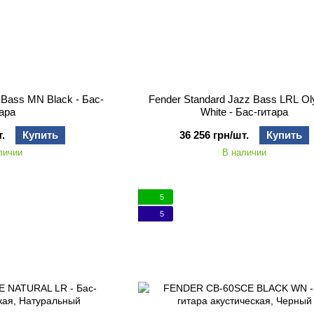
 Bass MN Black - Бас-
Fender Standard Jazz Bass LRL O
тара
White - Бас-гитара
.
Купить
36 256 грн/шт.
Купить
личии
В наличии
5
5