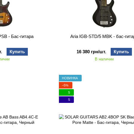
PSB - Бас-гитара
Aria IGB-STD/5 MBK - бас-гита
.
Купить
16 380 грн/шт.
Купить
личии
В наличии
НОВИНКА
−5%
5
5