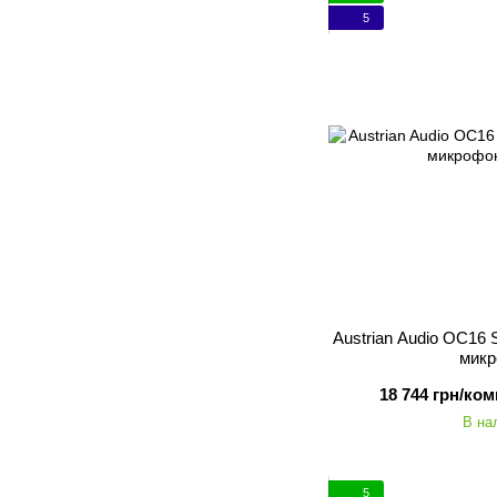
5
Austrian Audio OC16 
мик
18 744 грн/ком
В на
5