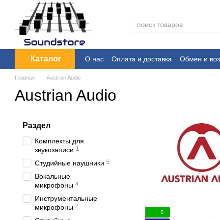
Перейти к основному контенту
Каталог
О нас
Оплата и доставка
Обмен и воз
Главная
Austrian Audio
Austrian Audio
Раздел
Комплекты для
1
звукозаписи
5
Студийные наушники
Вокальные
4
микрофоны
Инструментальные
2
микрофоны
5