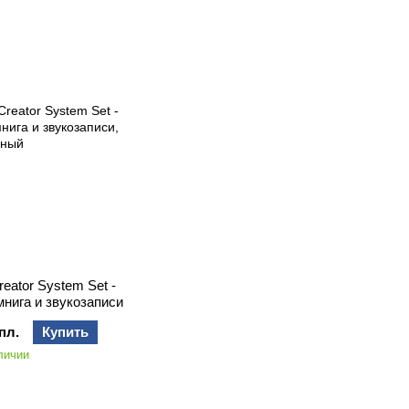
reator System Set -
мнига и звукозаписи
пл.
Купить
личии