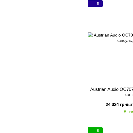
5
Austrian Audio OC7
кап
24 024 грн/шт
В на
5