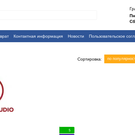
Гр
П
Сб
врат
Контактная информация
Новости
Пользовательское сог
по популярнос
Сортировка:
5