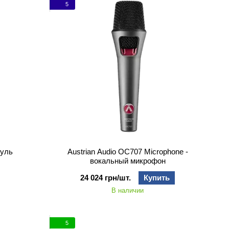
5
суль
Austrian Audio OC707 Microphone -
вокальный микрофон
24 024 грн/шт.
Купить
В наличии
5