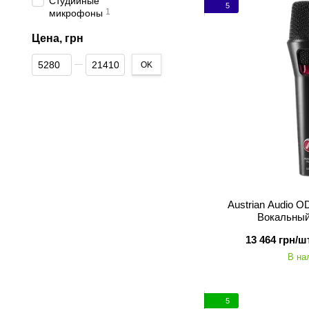
Студийные
5
1
микрофоны
Цена, грн
От Цена, грн
До Цена, грн
OK
Austrian Audio O
Вокальны
13 464 грн/шт
В на
5