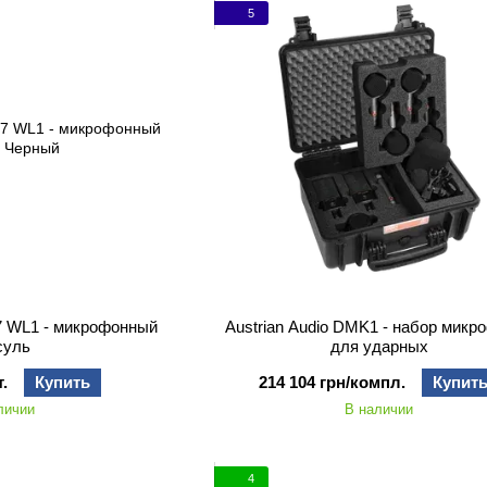
5
07 WL1 - микрофонный
Austrian Audio DMK1 - набор микр
суль
для ударных
.
Купить
214 104 грн/компл.
Купит
личии
В наличии
4