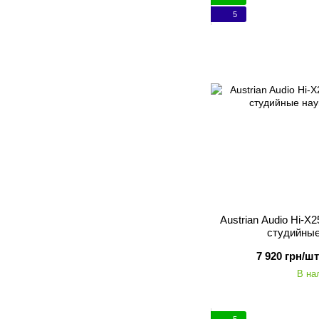
5
Austrian Audio Hi-
студийны
7 920 грн/шт
В на
5