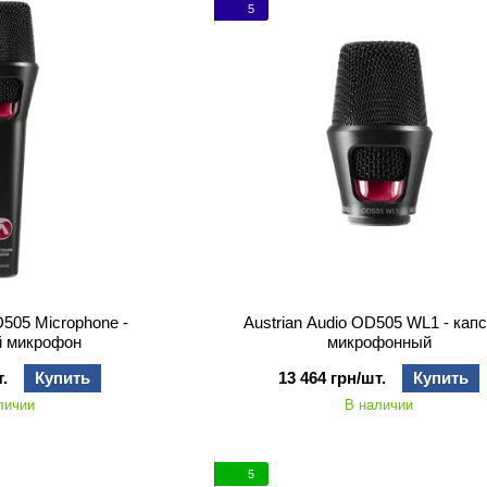
5
D505 Microphone -
Austrian Audio OD505 WL1 - кап
й микрофон
микрофонный
.
Купить
13 464 грн/шт.
Купить
личии
В наличии
5