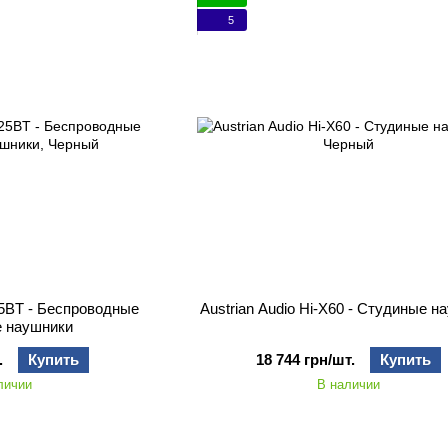
5
X25BT - Беспроводные
Austrian Audio Hi‑X60 - Студиные н
е наушники
.
Купить
18 744 грн/шт.
Купить
личии
В наличии