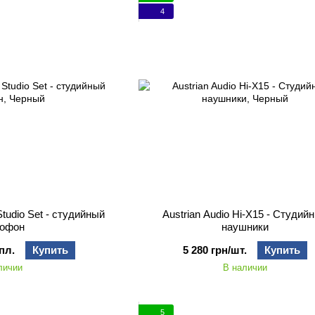
4
Studio Set - студийный
Austrian Audio Hi-X15 - Студий
рофон
наушники
пл.
Купить
5 280 грн/шт.
Купить
личии
В наличии
5