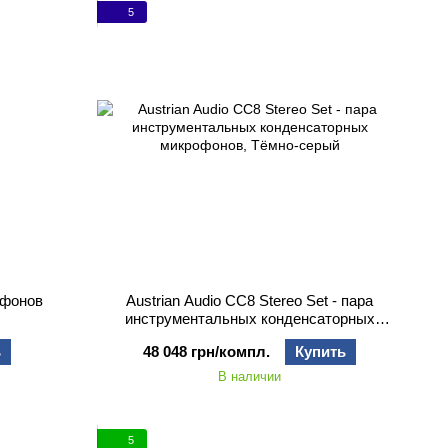
5
офонов
Austrian Audio CC8 Stereo Set - пара
инструментальных конденсаторных
микрофонов
ь
48 048 грн/компл.
Купить
В наличии
5