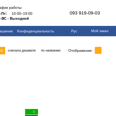
афик работы:
093 919-09-03
н-Пт:
10:00–19:00
-ВС - Выходной
Мой заказ
лашение
Конфиденциальность
Рус
Отображение:
ти
сначала дешевле
по названию
5