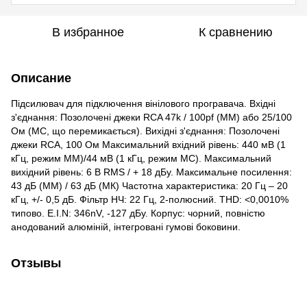
В избранное
К сравнению
Описание
Підсилювач для підключення вінілового програвача. Вхідні
з'єднання: Позолочені джеки RCA 47k / 100pf (MM) або 25/100
Ом (MC, що перемикається). Вихідні з'єднання: Позолочені
джеки RCA, 100 Ом Максимальний вхідний рівень: 440 мВ (1
кГц, режим MM)/44 мВ (1 кГц, режим MC). Максимальний
вихідний рівень: 6 В RMS / + 18 дБу. Максимальне посилення:
43 дБ (ММ) / 63 дБ (МК) Частотна характеристика: 20 Гц – 20
кГц, +/- 0,5 дБ. Фільтр НЧ: 22 Гц, 2-полюсний. THD: <0,0010%
типово. E.I.N: 346nV, -127 дБу. Корпус: чорний, повністю
анодований алюміній, інтегровані гумові боковини.
Отзывы