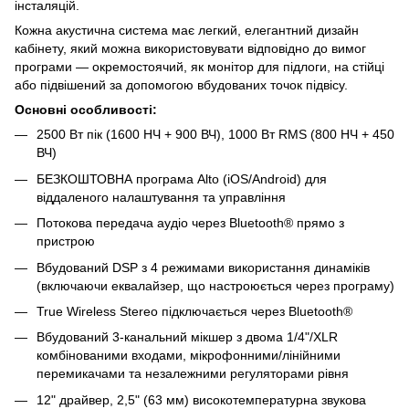
інсталяцій.
Кожна акустична система має легкий, елегантний дизайн
кабінету, який можна використовувати відповідно до вимог
програми — окремостоячий, як монітор для підлоги, на стійці
або підвішений за допомогою вбудованих точок підвісу.
Основні особливості:
2500 Вт пік (1600 НЧ + 900 ВЧ), 1000 Вт RMS (800 НЧ + 450
ВЧ)
БЕЗКОШТОВНА програма Alto (iOS/Android) для
віддаленого налаштування та управління
Потокова передача аудіо через Bluetooth® прямо з
пристрою
Вбудований DSP з 4 режимами використання динаміків
(включаючи еквалайзер, що настроюється через програму)
True Wireless Stereo підключається через Bluetooth®
Вбудований 3-канальний мікшер з двома 1/4"/XLR
комбінованими входами, мікрофонними/лінійними
перемикачами та незалежними регуляторами рівня
12" драйвер, 2,5" (63 мм) високотемпературна звукова