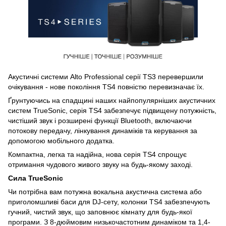
Акустичні системи Alto Professional серії TS3 перевершили
очікування - нове покоління TS4 повністю перевизначає їх.
Ґрунтуючись на спадщині наших найпопулярніших акустичних
систем TrueSonic, серія TS4 забезпечує підвищену потужність,
чистіший звук і розширені функції Bluetooth, включаючи
потокову передачу, лінкування динаміків та керування за
допомогою мобільного додатка.
Компактна, легка та надійна, нова серія TS4 спрощує
отримання чудового живого звуку на будь-якому заході.
Сила TrueSonic
Чи потрібна вам потужна вокальна акустична система або
приголомшливі баси для DJ-сету, колонки TS4 забезпечують
гучний, чистий звук, що заповнює кімнату для будь-якої
програми. З 8-дюймовим низькочастотним динаміком та 1,4-