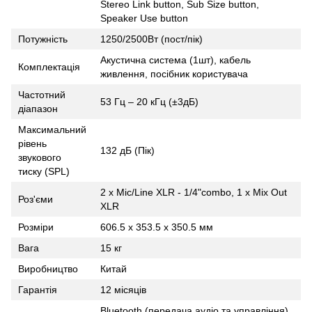
Stereo Link button, Sub Size button,
Speaker Use button
Потужність
1250/2500Вт (пост/пік)
Акустична система (1шт), кабель
Комплектація
живлення, посібник користувача
Частотний
53 Гц – 20 кГц (±3дБ)
діапазон
Максимальний
рівень
132 дБ (Пік)
звукового
тиску (SPL)
2 x Mic/Line XLR - 1/4"combo, 1 x Mix Out
Роз'єми
XLR
Розміри
606.5 x 353.5 x 350.5 мм
Вага
15 кг
Виробництво
Китай
Гарантія
12 місяців
Bluetooth (передача аудіо та управління),