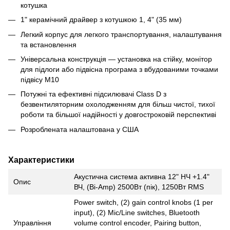
котушка
1" керамічний драйвер з котушкою 1, 4" (35 мм)
Легкий корпус для легкого транспортування, налаштування
та встановлення
Універсальна конструкція — установка на стійку, монітор
для підлоги або підвісна програма з вбудованими точками
підвісу M10
Потужні та ефективні підсилювачі Class D з
безвентиляторним охолодженням для більш чистої, тихої
роботи та більшої надійності у довгостроковій перспективі
Розроблената налаштована у США
Характеристики
Акустична система активна 12" НЧ +1.4"
Опис
ВЧ, (Bi-Amp) 2500Вт (пік), 1250Вт RMS
Power switch, (2) gain control knobs (1 per
input), (2) Mic/Line switches, Bluetooth
Управління
volume control encoder, Pairing button,