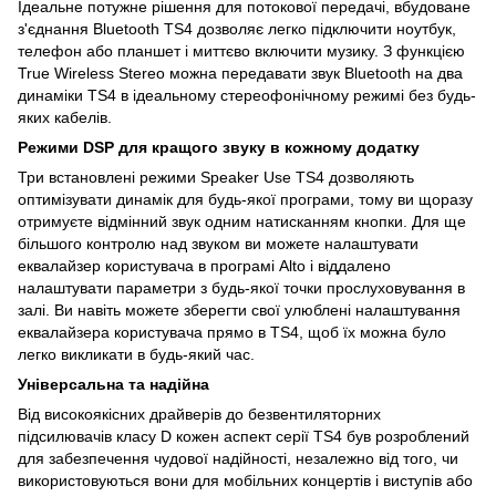
Ідеальне потужне рішення для потокової передачі, вбудоване
з'єднання Bluetooth TS4 дозволяє легко підключити ноутбук,
телефон або планшет і миттєво включити музику. З функцією
True Wireless Stereo можна передавати звук Bluetooth на два
динаміки TS4 в ідеальному стереофонічному режимі без будь-
яких кабелів.
Режими DSP для кращого звуку в кожному додатку
Три встановлені режими Speaker Use TS4 дозволяють
оптимізувати динамік для будь-якої програми, тому ви щоразу
отримуєте відмінний звук одним натисканням кнопки. Для ще
більшого контролю над звуком ви можете налаштувати
еквалайзер користувача в програмі Alto і віддалено
налаштувати параметри з будь-якої точки прослуховування в
залі. Ви навіть можете зберегти свої улюблені налаштування
еквалайзера користувача прямо в TS4, щоб їх можна було
легко викликати в будь-який час.
Універсальна та надійна
Від високоякісних драйверів до безвентиляторних
підсилювачів класу D кожен аспект серії TS4 був розроблений
для забезпечення чудової надійності, незалежно від того, чи
використовуються вони для мобільних концертів і виступів або