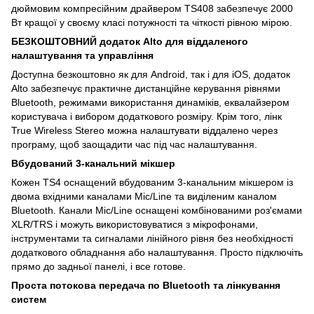
дюймовим компресійним драйвером TS408 забезпечує 2000
Вт кращої у своєму класі потужності та чіткості рівною мірою.
БЕЗКОШТОВНИЙ додаток Alto для віддаленого
налаштування та управління
Доступна безкоштовно як для Android, так і для iOS, додаток
Alto забезпечує практичне дистанційне керування рівнями
Bluetooth, режимами використання динаміків, еквалайзером
користувача і вибором додаткового розміру. Крім того, лінк
True Wireless Stereo можна налаштувати віддалено через
програму, щоб заощадити час під час налаштування.
Вбудований 3-канальний мікшер
Кожен TS4 оснащений вбудованим 3-канальним мікшером із
двома вхідними каналами Mic/Line та виділеним каналом
Bluetooth. Канали Mic/Line оснащені комбінованими роз'ємами
XLR/TRS і можуть використовуватися з мікрофонами,
інструментами та сигналами лінійного рівня без необхідності
додаткового обладнання або налаштування. Просто підключіть
прямо до задньої панелі, і все готове.
Проста потокова передача по Bluetooth та лінкування
систем