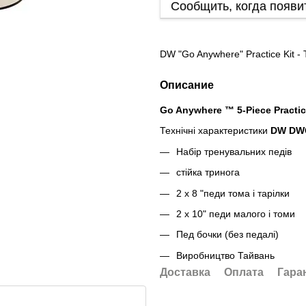
Сообщить, когда появи
DW "Go Anywhere" Practice Kit 
Описание
Go Anywhere ™ 5-Piece Practic
Технічні характеристики
DW DW
Набір тренувальних педів
стійка тринога
2 х 8 "педи тома і тарілки
2 х 10" педи малого і томи
Пед бочки (без педалі)
Виробництво Тайвань
Доставка
Оплата
Гара