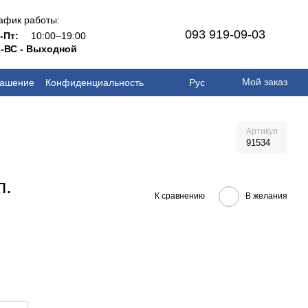
афик работы:
093 919-09-03
н-Пт:
10:00–19:00
-ВС - Выходной
Мой заказ
лашение
Конфиденциальность
Рус
Артикул
91534
л.
К сравнению
В желания