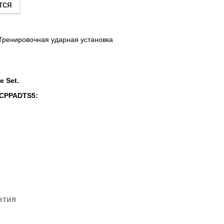
тся
- Тренировочная ударная установка
e Set.
CPPADTS5:
нтия