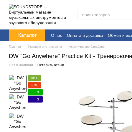
Перейти к основному контенту
Каталог
О нас
Оплата и доставка
Обмен и воз
Главная
Ударные инструменты
Акустические барабаны
DW "Go Anywhere" Practice Kit - Тренировоч
Нет в наличии
Оставить отзыв
ХИТ
−5%
3
3