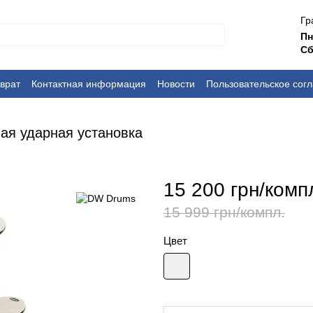
Гр
П
Сб
врат
Контактная информация
Новости
Пользовательское сог
ная ударная установка
15 200 грн/комп
15 999 грн/компл.
Цвет