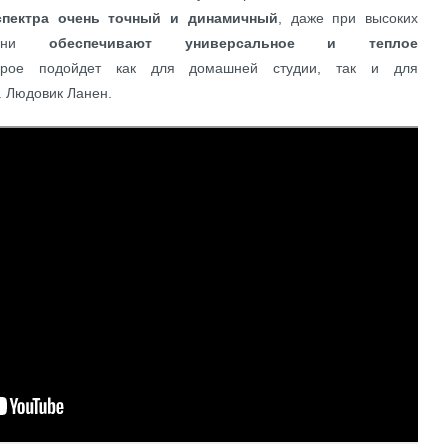
спектра очень точный и динамичный
, даже при высоких
. Они
обеспечивают универсальное и теплое
орое подойдет как для домашней студии, так и для
. Людовик Ланен.