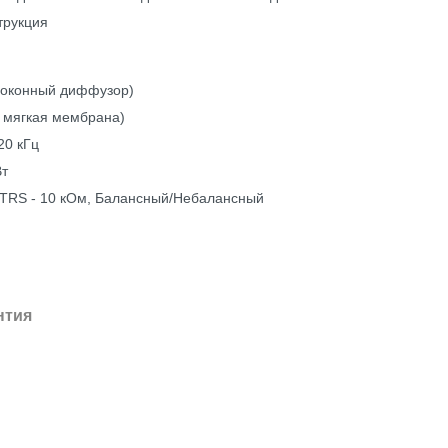
трукция
олоконный диффузор)
, мягкая мембрана)
20 кГц
Вт
4" TRS - 10 кОм, Балансный/Небалансный
нтия