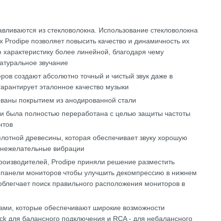
вливаются из стекловолокна. Использование стекловолокна
х Prodipe позволяет повысить качество и динамичность их
ю характеристику более линейной, благодаря чему
натуральное звучание
ов создают абсолютно точный и чистый звук даже в
гарантирует эталонное качество музыки
ваны покрытием из анодированной стали
и была полностью переработана с целью защиты частоты
нтов
плотной древесины, которая обеспечивает звуку хорошую
е нежелательные вибрации
производителей, Prodipe приняли решение разместить
панели мониторов чтобы улучшить декомпрессию в нижнем
облегчает поиск правильного расположения мониторов в
ми, которые обеспечивают широкие возможности
ack для балансного подключения и RCA - для небалансного