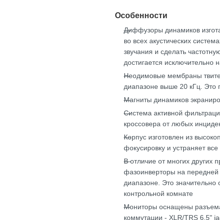
Особенности
Диффузоры динамиков изгота
во всех акустических система
звучания и сделать частотну
достигается исключительно 
Неодимовые мембраны твитер
диапазоне выше 20 кГц. Это 
Магниты динамиков экраниро
Система активной фильтраци
кроссовера от любых инциде
Корпус изготовлен из высоко
фокусировку и устраняет вс
В отличие от многих других 
фазоинверторы на передней 
диапазоне. Это значительно 
контрольной комнате
Мониторы оснащены разъема
коммутации - XLR/TRS 6,5" j