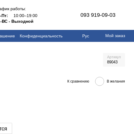
афик работы:
093 919-09-03
н-Пт:
10:00–19:00
-ВС - Выходной
Мой заказ
лашение
Конфиденциальность
Рус
Артикул
89043
К сравнению
В желания
тся