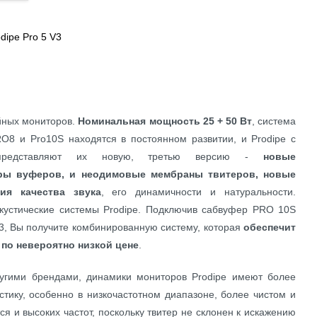
dipe Pro 5 V3
йных мониторов.
Номинальная мощность 25 + 50 Вт
, система
O8 и Pro10S находятся в постоянном развитии, и Prodipe с
 представляют их новую, третью версию -
новые
ры вуферов, и неодимовые мембраны твитеров, новые
ия качества звука
, его динамичности и натуральности.
кустические системы Prodipe. Подключив сабвуфер PRO 10S
V3, Вы получите комбинированную систему, которая
обеспечит
 по невероятно низкой цене
.
угими брендами, динамики мониторов Prodipe имеют более
тику, особенно в низкочастотном диапазоне, более чистом и
я и высоких частот, поскольку твитер не склонен к искажению