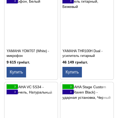
3
3
YAMAHA YDM707 (White) -
YAMAHA THR100H Dual -
микрофон
усилитель гитарный
9 615 грн/шт.
46 149 грн/шт.
Купить
Купить
3
3
3
3