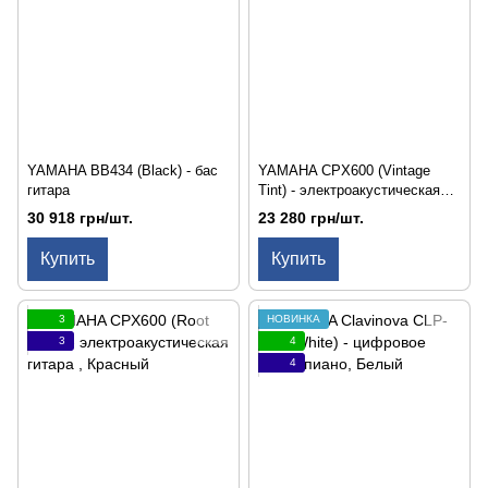
YAMAHA BB434 (Black) - бас
YAMAHA CPX600 (Vintage
гитара
Tint) - электроакустическая
гитара
30 918 грн/шт.
23 280 грн/шт.
Купить
Купить
3
НОВИНКА
3
4
4