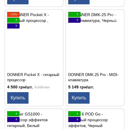
−13%
5
5
5
5
DONNER Pocket X - гитарный
DONNER DMK-25 Pro - MIDI-
процессор
клавиатура
4 500 грн/шт.
5 149 грн/шт.
5 200 грн
Купить
Купить
4
4
4
4