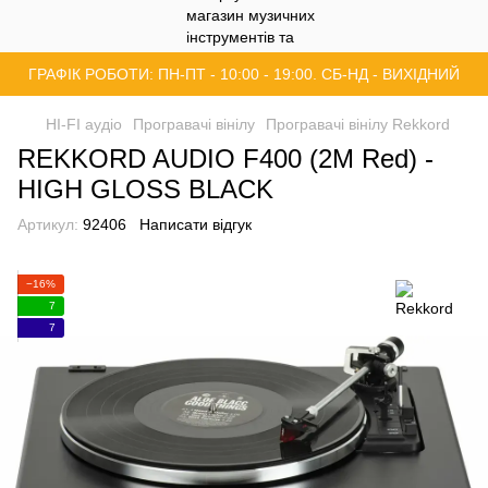
ГРАФІК РОБОТИ: ПН-ПТ - 10:00 - 19:00. СБ-НД - ВИХІДНИЙ
HI-FI аудіо
Програвачі вінілу
Програвачі вінілу Rekkord
REKKORD AUDIO F400 (2M Red) -
HIGH GLOSS BLACK
Артикул:
92406
Написати відгук
−16%
7
7