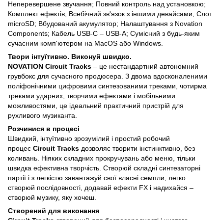
Неперевершене звучання; Повний контроль над установкою;
Комплект ефектів; Всебічний зв'язок з іншими девайсами; Слот
microSD; Вбудований акумулятор; Налаштування з Novation
Components; Кабель USB-C – USB-A; Сумісний з будь-яким
сучасним комп'ютером на MacOS або Windows.
Твори інтуїтивно. Виконуй швидко.
NOVATION Circuit Tracks
– це нестандартний автономний
грувбокс для сучасного продюсера. З двома вдосконаленими
поліфонічними цифровими синтезованими треками, чотирма
треками ударних, творчими ефектами і мобільними
можливостями, це ідеальний практичний пристрій для
рухливого музиканта.
Розчинися в процесі
Швидкий, інтуїтивно зрозумілий і простий робочий
процес
Circuit Tracks
дозволяє творити інстинктивно, без
коливань. Ніяких складних прокручувань або меню, тільки
швидка ефективна творчість. Створюй складні синтезаторні
партії і з легкістю завантажуй свої власні семпли, легко
створюй послідовності, додавай ефекти FX і надихайся –
створюй музику, яку хочеш.
Створений для виконання