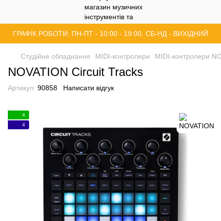
ГРАФІК РОБОТИ: ПН-ПТ - 10:00 - 19:00. СБ-НД - ВИХІДНИЙ
Студійне обладнання
MIDI-контролери
MIDI-контролери N
NOVATION Circuit Tracks
Артикул:
90858
Написати відгук
4
4