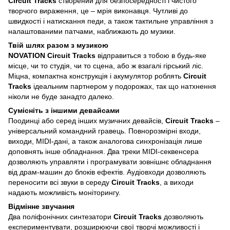
Circuit Tracks
створений для безпосередності і чистого
творчого вираження, це – мрія виконавця. Чутливі до
швидкості і натискання педи, а також тактильне управління з
налаштованими патчами, наближають до музики.
Твій шлях разом з музикою
NOVATION Circuit Tracks
відправиться з тобою в будь-яке
місце, чи то студія, чи то сцена, або ж взагалі гірський ліс.
Міцна, компактна конструкція і акумулятор роблять
Circuit
Tracks
ідеальним партнером у подорожах, так що натхнення
ніколи не буде занадто далеко.
Сумісніть з іншими девайсами
Поодинці або серед інших музичних девайсів,
Circuit Tracks
–
універсальний командний гравець. Повнорозмірні входи,
виходи, MIDI-дані, а також аналогова синхронізація лише
доповнять інше обладнання. Два треки MIDI-секвенсера
дозволяють управляти і програмувати зовнішнє обладнання
від драм-машин до блоків ефектів. Аудіовходи дозволяють
переносити всі звуки в середу
Circuit Tracks
, а виходи
надають можливість моніторингу.
Відмінне звучання
Два поліфонічних синтезатори
Circuit Tracks
дозволяють
експериментувати, розширюючи свої творчі можливості і