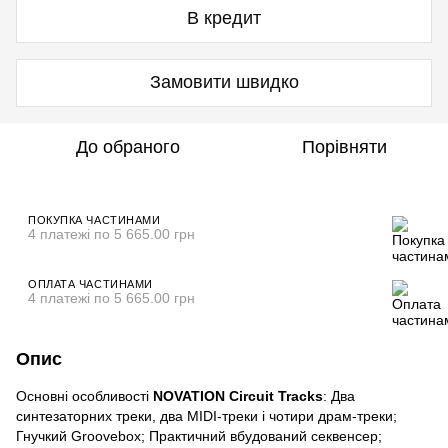
В кредит
Замовити швидко
До обраного
Порівняти
ПОКУПКА ЧАСТИНАМИ
4 платежі по 5 665.00 грн
ОПЛАТА ЧАСТИНАМИ
4 платежі по 5 665.00 грн
Опис
Основні особливості
NOVATION Circuit Tracks
: Два
синтезаторних треки, два MIDI-треки і чотири драм-треки;
Гнучкий Groovebox; Практичний вбудований секвенсер;