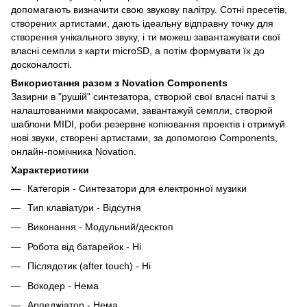
допомагають визначити свою звукову палітру. Сотні пресетів,
створених артистами, дають ідеальну відправну точку для
створення унікального звуку, і ти можеш завантажувати свої
власні семпли з карти microSD, а потім формувати їх до
досконалості.
Використання разом з Novation Components
Зазирни в "рушій" синтезатора, створюй свої власні патчі з
налаштованими макросами, завантажуй семпли, створюй
шаблони MIDI, роби резервне копіювання проектів і отримуй
нові звуки, створені артистами, за допомогою Components,
онлайн-помічника Novation.
Характеристики
Категорія - Синтезатори для електронної музики
Тип клавіатури - Відсутня
Виконання - Модульний/десктоп
Робота від батарейок - Ні
Післядотик (after touch) - Ні
Вокодер - Нема
Арпеджіатор - Нема