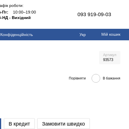
афік роботи:
н-Пт:
10:00–19:00
093 919-09-03
-НД - Вихідний
Мій кошик
Конфіденційність
Укр
Артикул
93573
Порівняти
В бажання
В кредит
Замовити швидко