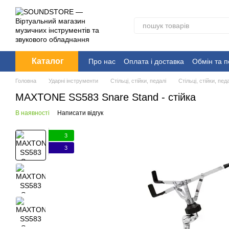
Перейти до основного контенту
Каталог
Про нас
Оплата і доставка
Обмін та 
Головна
Ударні інструменти
Стільці, стійки, педалі
Стільці, стійки, пе
MAXTONE SS583 Snare Stand - стійка
В наявності
Написати відгук
3
3