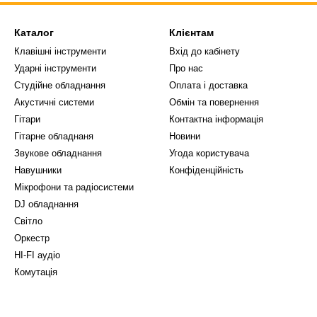
Каталог
Клієнтам
Клавішні інструменти
Вхід до кабінету
Ударні інструменти
Про нас
Студійне обладнання
Оплата і доставка
Акустичні системи
Обмін та повернення
Гітари
Контактна інформація
Гітарне обладнаня
Новини
Звукове обладнання
Угода користувача
Навушники
Конфіденційність
Мікрофони та радіосистеми
DJ обладнання
Світло
Оркестр
HI-FI аудіо
Комутація