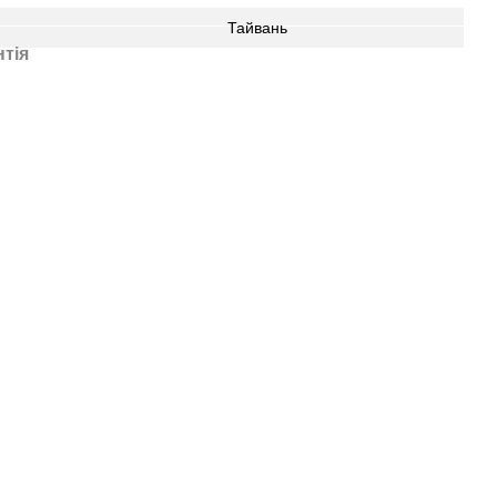
Тайвань
нтія