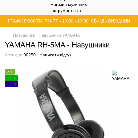
ГРАФІК РОБОТИ: ПН-ПТ - 10:00 - 19:00. СБ-НД - ВИХІДНИЙ
Навушники
Навушники YAMAHA
YAMAHA RH-5MA - Навушники
Артикул:
90250
Написати відгук
ХІТ
3
3