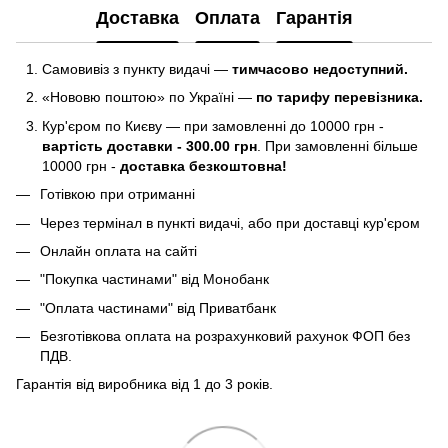
Доставка
Оплата
Гарантія
Самовивіз з пункту видачі —
тимчасово недоступний.
«Нововю поштою» по Україні —
по тарифу перевізника.
Кур'єром по Києву — при замовленні до 10000 грн -
вартість доставки - 300.00 грн
. При замовленні більше
10000 грн -
доставка безкоштовна!
Готівкою при отриманні
Через термінал в пункті видачі, або при доставці кур'єром
Онлайн оплата на сайті
"Покупка частинами" від Монобанк
"Оплата частинами" від Приватбанк
Безготівкова оплата на розрахунковий рахунок ФОП без
ПДВ.
Гарантія від виробника від 1 до 3 років.