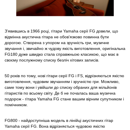
З'явившись в 1966 році, гітари Yamaha серії FG довели, що
відмінна акустична гітара не обов'язково повинна бути
дорогою. Створена з упором на зручність гри, музичне
звучання і, звичайно ж чудову якість виготовлення, оригінальна
FG180 дуже швидко стала справжньою класикою, що має в
своєму послужному списку безліч хітових записів.
50 років по тому, нові гітари серії FG і FS, відрізняються якістю
виготовлення, чудовим звучанням і зручністю гри. Можливо,
саме тому вони і увійшли до списку обраних для мільйонів
гітаристів по всьому світу. Де б не почалась ваша музична
подорож - гітара Yamaha FG стане вашим вірним супутником і
помічником.
FG800 - найдоступніша модель в лінійці акустичних гітар
Yamaha серії FG. Вона відрізняється чудовою якістю