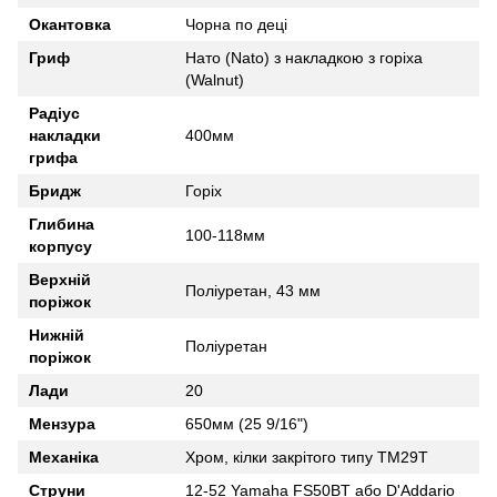
Окантовка
Чорна по деці
Гриф
Нато (Nato) з накладкою з горіха
(Walnut)
Радіус
накладки
400мм
грифа
Бридж
Горіх
Глибина
100-118мм
корпусу
Верхній
Поліуретан, 43 мм
поріжок
Нижній
Поліуретан
поріжок
Лади
20
Мензура
650мм (25 9/16")
Механіка
Хром, кілки закрітого типу TM29T
Струни
12-52 Yamaha FS50BT або D'Addario