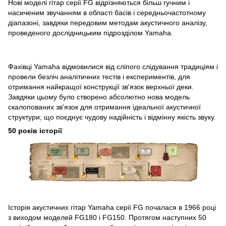
Нові моделі гітар серії FG відрізняються більш гучним і
насиченим звучанням в області басів і середньочастотному
діапазоні, завдяки передовим методам акустичного аналізу,
проведеного дослідницьким підрозділом Yamaha.
Фахівці Yamaha відмовилися від сліпого слідування традиціям і
провели безліч аналітичних тестів і експериментів, для
отримання найкращої конструкції зв'язок верхньої деки.
Завдяки цьому було створено абсолютно нова модель
скалопованих зв'язок для отримання ідеальної акустичної
структури, що поєднує чудову надійність і відмінну якість звуку.
50 років історії
Історія акустичних гітар Yamaha серії FG почалася в 1966 році
з виходом моделей FG180 і FG150. Протягом наступних 50