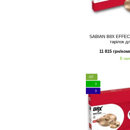
SABIAN B8X EFFEC
тарілок д
11 815 грн/ком
В ная
ХІТ
3
3