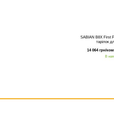
SABIAN B8X First P
тарілок д
14 064 грн/ком
В ная