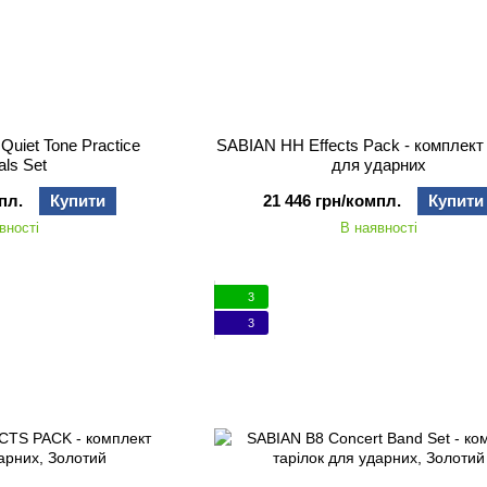
uiet Tone Practice
SABIAN HH Effects Pack - комплект 
ls Set
для ударних
пл.
Купити
21 446 грн/компл.
Купити
вності
В наявності
3
3