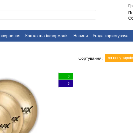
Гр
П
Сб
повернення
Контактна інформація
Новини
Угода користувача
за популярні
Сортування:
3
3