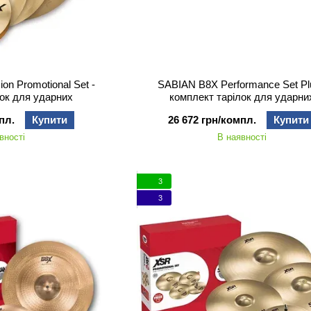
on Promotional Set -
SABIAN B8X Performance Set Pl
лок для ударних
комплект тарілок для ударни
пл.
Купити
26 672 грн/компл.
Купити
вності
В наявності
3
3