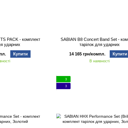
TS PACK - комплект
SABIAN B8 Concert Band Set - ко
ля ударних
тарілок для ударних
пл.
Купити
14 165 грн/компл.
Купити
вності
В наявності
3
3