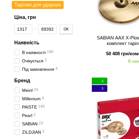
Тарілки для ударних
Ціна, грн
Від Ціна, грн
До Ціна, грн
ОК
SABIAN AAX X-Plosi
Наявність
комплект тарі
190
В наявності
50 408 грн/ком
2
Очікується
В ная
4
Під замовлення
Бренд
3
3
24
Meinl
4
Millenium
140
PAISTE
2
Pearl
23
SABIAN
3
ZILDJIAN