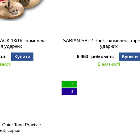
ACK 13/16 - комплект
SABIAN SBr 2-Pack - комплект тарі
ля ударних
ударних
пл.
Купити
9 463 грн/компл.
Купити
вності
В наявності
3
3