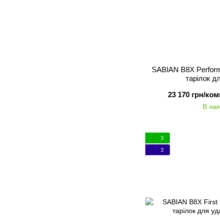
SABIAN B8X Perform
тарілок д
23 170 грн/ком
В ная
3
3