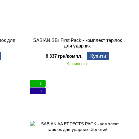
лок для
SABIAN SBr First Pack - комплект тарілок
для ударних
8 337 грн/компл.
Купити
В наявності
3
3