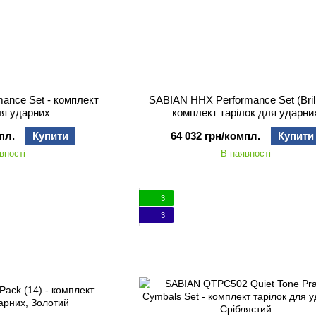
ance Set - комплект
SABIAN HHX Performance Set (Brilli
ля ударних
комплект тарілок для ударни
пл.
Купити
64 032 грн/компл.
Купити
вності
В наявності
3
3