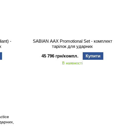
ant) -
SABIAN AAX Promotional Set - комплект
х
тарілок для ударних
45 796 грн/компл.
Купити
В наявності