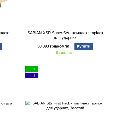
мплект
SABIAN XSR Super Set - комплект тарілок
для ударних
50 093 грн/компл.
Купити
В наявності
3
3