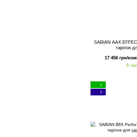
SABIAN AAX EFFEC
тарілок д
17 456 грн/ком
В ная
3
3