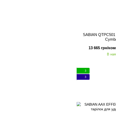
SABIAN QTPC501 Q
Cymba
13 665 грн/ком
В ная
3
3