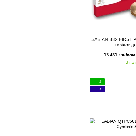
SABIAN B8X FIRST P
тарілок д
13 431 грн/ком
В ная
3
3