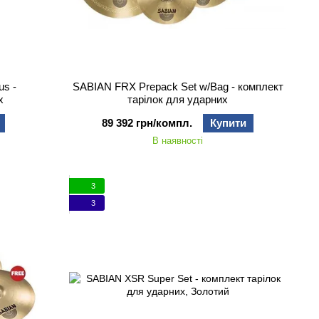
us -
SABIAN FRX Prepack Set w/Bag - комплект
х
тарілок для ударних
89 392 грн/компл.
Купити
В наявності
3
3