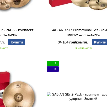
TS PACK - комплект
SABIAN XSR Promotional Set - ко
ля ударних
тарілок для ударних
пл.
Купити
34 164 грн/компл.
Купити
вності
В наявності
3
3