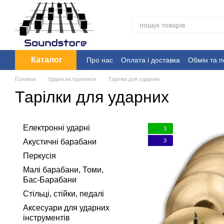
Перейти до основного контенту
Каталог
Про нас
Оплата і доставка
Обмін та 
Головна
Ударні інструменти
Тарілки для ударних
Тарілки для ударних
Електронні ударні
3
3
Акустичні барабани
Перкусія
Малі барабани, Томи,
Бас-Барабани
Стільці, стійки, педалі
Аксесуари для ударних
інструментів