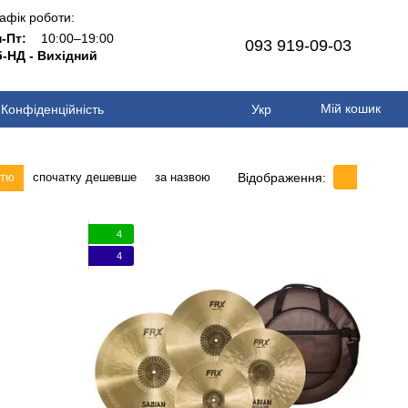
афік роботи:
н-Пт:
10:00–19:00
093 919-09-03
-НД - Вихідний
Мій кошик
Конфіденційність
Укр
Відображення:
стю
спочатку дешевше
за назвою
4
4