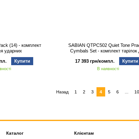
ack (14) - комплект
SABIAN QTPC502 Quiet Tone Prac
ля ударних
Cymbals Set - комплект тарілок
ударних
пл.
Купити
17 393 грн/компл.
Купити
вності
В наявності
Назад
1
2
3
4
5
6
...
1
Каталог
Клієнтам