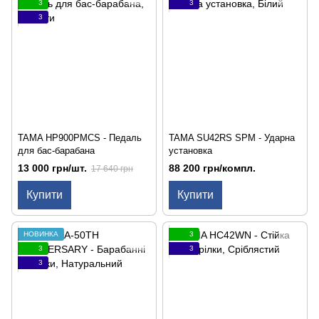
3
3
3
TAMA HP900PMCS - Педаль
TAMA SU42RS SPM - Ударна
для бас-барабана
установка
13 000 грн/шт.
88 200 грн/компл.
17 640 грн
Купити
Купити
НОВИНКА
3
3
3
3