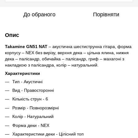
До обраного
Порівняти
Опис
Takamine GN51 NAT
– акустична шестиструнна гітара, форма
корпусу – NEX без вирізу, верхня дека – цільна ялина, нижня
дека – палісандр, обичайка – палісандр, гриф – махагоні з
накладкою з палісандра, колір – натуральний.
Характеристики
Тип - Акустичні
Вид - Правосторонні
Кількість струн - 6
Розмір - Повнорозмірні
Колір - Натуральний
Форма деки - NEX
Характеристики деки - Цілісний топ