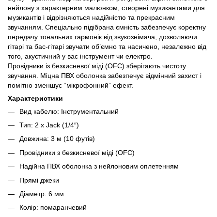
нейлону з характерним малюнком, створені музикантами для
музикантів і відрізняються надійністю та прекрасним
звучанням. Спеціально підібрана ємність забезпечує коректну
передачу тональних гармонік від звукознімача, дозволяючи
гітарі та бас-гітарі звучати об’ємно та насичено, незалежно від
того, акустичний у вас інструмент чи електро.
Провідники із безкисневої міді (OFC) зберігають чистоту
звучання. Міцна ПВХ оболонка забезпечує відмінний захист і
помітно зменшує “мікрофонний” ефект.
Характеристики
Вид кабелю: Інструментальний
Тип: 2 x Jack (1/4″)
Довжина: 3 м (10 футів)
Провідники з безкисневої міді (OFC)
Надійна ПВХ оболонка з нейлоновим оплетенням
Прямі джеки
Діаметр: 6 мм
Колір: помаранчевий