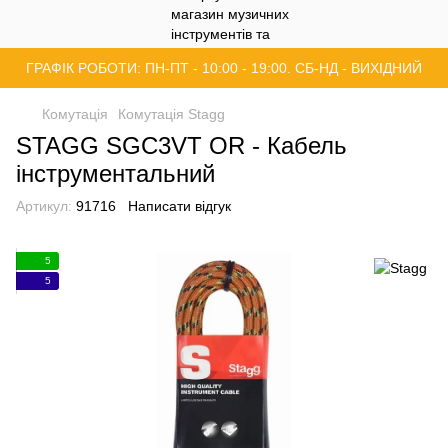
ГРАФІК РОБОТИ: ПН-ПТ - 10:00 - 19:00. СБ-НД - ВИХІДНИЙ
Комутація
Комутація Stagg
STAGG SGC3VT OR - Кабель
інструментальний
Артикул:
91716
Написати відгук
5
5