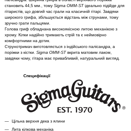
становить 44,5 мм., тому
Sigma OMM-ST
ідеально підійде для
гітаристів, що довгий час грали на класичній гітарі. Завдяки
широкого грифа, збільшується відстань між струнами, тому
зручно грати пальцями.
Голова гриф обладнана високоякісною литою механікою з
хрому. Кілки надійно тримають стрій та є неймовірно
комфортними на дотик.
Струнотримач виготовляється з індійського палісандра, а
поріжки з кістки.
Sigma OMM-ST
вкрита матовим лаком,
завдяки чому, гітара має привабливий, натуральний вигляд.
Специфікації
Цільна верхня дека з ялини
Лита кілкова механіка