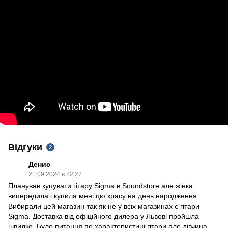
Відгуки
2
Денис
21.09.2024 в 22:27
Планував купувати гітару Sigma в Soundstore але жінка
випередила і купила мені цю красу на день народження.
Вибирали цей магазин так як не у всіх магазинах є гітари
Sigma. Доставка від офіційного дилера у Львові пройшла
швидко. Було питання по характеристиці гітари але дівчина