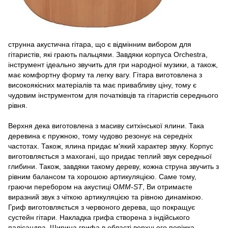
струнна акустична гітара, що є відмінним вибором для
гітаристів, які грають пальцями. Завдяки корпуса Orchestra,
інструмент ідеально звучить для гри народної музики, а також,
має комфортну форму та легку вагу. Гітара виготовлена з
високоякісних матеріалів та має привабливу ціну, тому є
чудовим інструментом для початківців та гітаристів середнього
рівня.
Верхня дека виготовлена з масиву ситхінської ялини. Така
деревина є пружною, тому чудово резонує на середніх
частотах. Також, ялина придає м'який характер звуку. Корпус
виготовляється з махогані, що придає теплий звук середньої
глибини. Також, завдяки такому дереву, кожна струна звучить з
рівним балансом та хорошою артикуляцією. Саме тому,
граючи перебором на акустиці O
MM-ST
, Ви отримаєте
виразний звук з чіткою артикуляцією та рівною динамікою.
Гриф виготовляється з червоного дерева, що покращує
сустейн гітари. Накладка грифа створена з індійського
палісандра. Ширина грифа в області верхнього поріжка