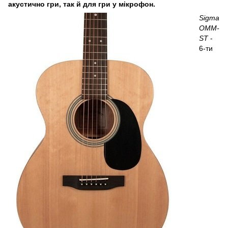
акустично гри, так й для гри у мікрофон.
Sigma
OMM-
ST
-
6-ти