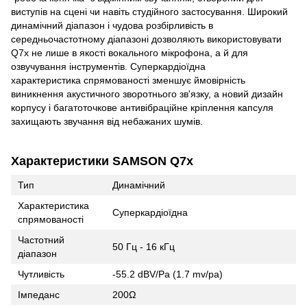
виступів на сцені чи навіть студійного застосування. Широкий
динамічний діапазон і чудова розбірливість в
середньочастотному діапазоні дозволяють використовувати
Q7x не лише в якості вокального мікрофона, а й для
озвучування інструментів. Суперкардіоїдна
характеристика спрямованості зменшує ймовірність
виникнення акустичного зворотнього зв'язку, а новий дизайн
корпусу і багатоточкове антивібраційне кріплення капсуля
захищають звучання від небажаних шумів.
Характеристики SAMSON Q7x
Тип
Динамічний
Характеристика
Суперкардіоїдна
спрямованості
Частотний
50 Гц - 16 кГц
діапазон
Чутливість
-55.2 dBV/Pa (1.7 mv/pa)
Імпеданс
200Ω