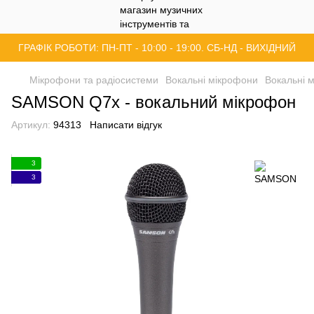
ГРАФІК РОБОТИ: ПН-ПТ - 10:00 - 19:00. СБ-НД - ВИХІДНИЙ
Мікрофони та радіосистеми
Вокальні мікрофони
Вокальні
SAMSON Q7x - вокальний мікрофон
Артикул:
94313
Написати відгук
3
3